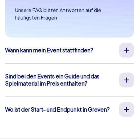
Unsere FAQ bieten Antworten auf die
häufigsten Fragen
Wann kann mein Event stattfinden?
Wir organisieren unsere Teamevents für Sie an Ihrem
Wunschtermin an 365 Tagen im Jahr. Wenn Sie erfahren
möchten ob Ihr Wunschtermin noch verfügbar ist,
Sind bei den Events ein Guide und das
fragen Sie
hier
gleich Ihr unverbindliches Angebot an.
Spielmaterial im Preis enthalten?
Die Startzeit Ihres Events können Sie frei zwischen 9-
Bei unseren Full-Service Teamevents ist sowohl die Vor-
20 Uhr wählen.
Ort-Betreuung durch unsere Guides als auch die
Bereitstellung aller Materialien im Preis enthalten,
Wo ist der Start- und Endpunkt in Greven?
sodass Sie sich vorab um nichts weiter kümmern
Der Start- und Endpunkt in Greven ist: Marktplatz.
müssen. Die einzige Ausnahme hiervon sind unsere
Klicken Sie
hier
für eine Kartenansicht. Das blau
Smartphone-Touren. Hierbei nutzen Sie Ihre eigenen
hinterlegte Gebiet markiert unser Eventgebiet, in dem
Smartphones und profitieren von einer Chat-Betreuung