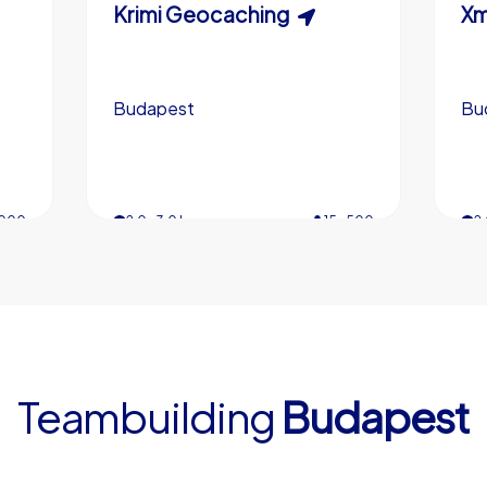
Krimispiel
Krimi Geocaching
Sc
Xm
Budapest
Budapest
Bu
Bu
,000
200
3,0 h
2,0-3,0 h
15-500
5-200
3,
2,
4,7
4,7
Teambuilding
Budapest
€49,99
ab
ab