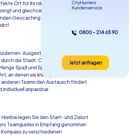
CityHunters
erfekte Ort für Ihr nächstes Teambuilding-
Kundenservice
ringt und gleichzeitig die schönsten
ernden Geocaching Tour oder einer
eibt!
0800 - 214 65 90
as iPad Tour
nzulernen. Ausgestattet mit Ihrem
durch die Stadt. Ob bei einer
Jetzt anfragen
dapest
ede Menge Spaß und Spannung. Die Teams,
 an denen sie knifflige Rätsel lösen
t anderen Teams den Austausch fördert.
 individuell anpassbar.
5-2,0 h
15-1,000
 Hierbei legen Sie den Start- und Zielort
unters Teamguides in Empfang genommen
er Kompass zu verschiedenen