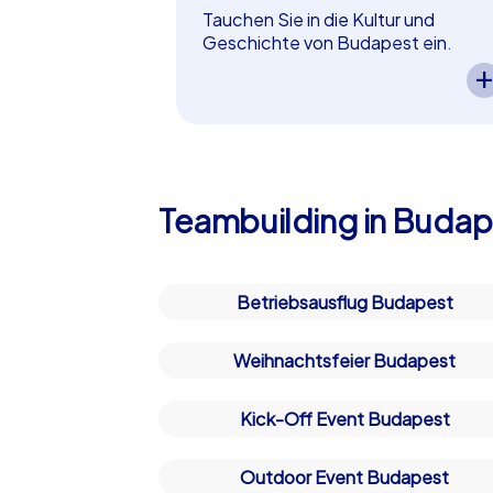
und Langos, die Sie unbedingt probieren s
Tauchen Sie in die Kultur und
auch zu einem kulinarischen Genuss.
Geschichte von Budapest ein.
Ein CityHunters Teamevent in
Budapest ermöglicht es Ihnen,
Warum Teambuilding in Buda
die kulturellen und historischen
Highlights der Stadt zu erleben.
Teambuilding in Budapest bietet zahlreiche
Spannende Aufgaben führen Ihr
Veranstaltungen aller Art. Darüber hinaus
Team durch die Geschichte
eignen. Die Mischung aus historischen St
von Budapest und fördern dabei
Teambuilding in Budape
Teambuilding-Events. Ob für eine Abteilu
Zusammenarbeit und Wissensdurst 
für unvergessliche Erlebnisse.
perfekt als in Budapest!
Planen Sie Ihre Weihnachtsfei
Betriebsausflug Budapest
Die Wintermonate verleihen Budapest ein
Weihnachtsfeier Budapest
für eine Weihnachtsfeier in Budapest. Nu
die festliche Stimmung der Stadt zu geni
Kick-Off Event Budapest
wird zu einem unvergesslichen Erlebnis,
Outdoor Event Budapest
Ein unvergessliches Teamevent