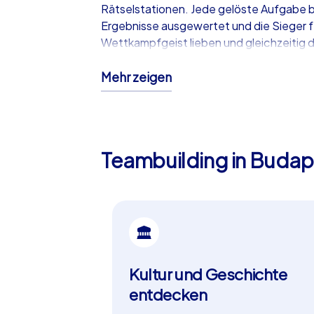
Rätselstationen. Jede gelöste Aufgabe br
Ergebnisse ausgewertet und die Sieger fei
Wettkampfgeist lieben und gleichzeitig 
iPad Touren – Das Premium-Erl
Mehr zeigen
Unsere iPad Touren sind das Nonplusultra
Mit einer Kartenansicht können die Tea
digitale Austausch über den Chatroom un
Teambuilding in Budap
können die iPad Touren individuell ange
Tour am Danubius-Brunnen und lassen Si
spannenden Herausforderungen arbeite
Budapest – Ein Paradies für 
Budapest ist nicht nur wegen seiner bee
Kultur und Geschichte
seiner lebendigen Atmosphäre und der Her
Ihres Teamevents in Budapest entdecken
entdecken
malerischen Burgviertel – die Möglichkeit