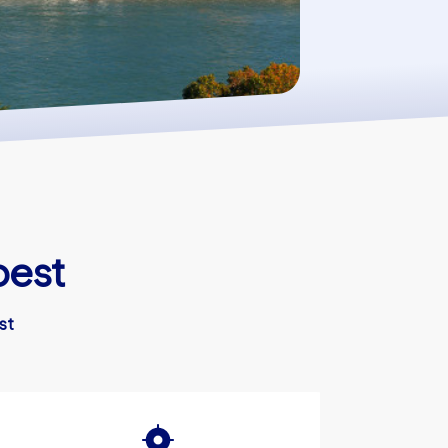
pest
st