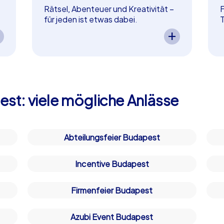
ollten. Ein Betriebsausflug nach Budapest wird somit nicht nu
Rätsel, Abenteuer und Kreativität –
F
für jeden ist etwas dabei.
T
In Budapest bieten wir vielfältige
Aktivitäten für jeden Geschmack.
g
pest?
Ob knifflige Rätsel oder kreative
W
Aufgaben – Ihr Team findet
b
 Vorteile. Die Stadt ist leicht erreichbar und bietet eine her
garantiert passende
O
 ist Budapest bekannt für seine Vielfalt an Outdoor-Aktivität
Herausforderungen, die Spaß
f
ätten, moderner Architektur und lebendiger Kultur macht Bud
machen und das Wir-Gefühl stärken.
st: viele mögliche Anlässe
ngsfeier in Budapest oder eine Weihnachtsfeier in Budapest 
–
So wird Ihr Event als in Budapest
n
abwechslungsreich und motivierend.
b
b
er in Budapest
Abteilungsfeier Budapest
en besonderen Charme. Die Stadt erstrahlt in festlichem Gl
Incentive Budapest
tzen Sie die Gelegenheit, um mit Ihrem Team eine der CityHun
eßen. Ob bei einer winterlichen Smart Tour oder einer exklus
Firmenfeier Budapest
 das Ihr Team noch enger zusammenschweißt.
Azubi Event Budapest
 in Budapest erwartet Sie!