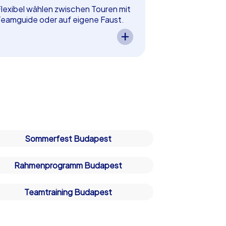
meistern und 
r zu einem kulturellen Highlight, sondern
lexibel wählen zwischen Touren mit
Ein Teamevent
eamguide oder auf eigene Faust.
fördert die K
Wir bieten Teamevents in Budapest
bringt Ihr Te
anz nach Ihren Vorstellungen:
Gemeinsame 
ählen Sie zwischen einer
steigern Moti
etreuten Tour mit Teamguide vor
vorragende Infrastruktur für
und fördern gl
rt oder erkunden Sie die Stadt
en, die sich perfekt für Teamevents
individuellen 
lexibel auf eigene Faust. Sie
– beste Vorau
apest zu einem einzigartigen Ort für
möchten Ihr eigenes Smartphone
produktive, h
– die Stadt bietet die perfekte Kulisse
utzen oder lieber eine Tour mit
Zusammenarbe
ereitgestellten Geräten? Wir
ieten Events, die optimal zu Ihren
Wünschen und Budget passen.
Sommerfest Budapest
anz und bietet die perfekte Atmosphäre
Rahmenprogramm Budapest
ters Touren zu erleben und gleichzeitig
iven iPad Tour – Teambuilding in Budapest
Teamtraining Budapest