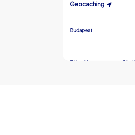
Schnitzeljagd
Geocaching
Budapest
Budapest
3,0 h
1,5-3,0 h
15-1
5-
€49,99
ab