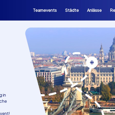
Teamevents
Städte
Anlässe
Re
g in
sche
vent!