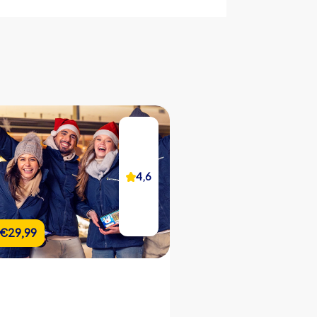
CityHunters Teamguides vor Ort
iPad mit CityHunters App
25 Rätselstationen
Support Hotline während der Tour
Bildergalerie der Veranstaltung
Teamchat
4,2
4,6
Echtzeit Highscore
Individueller Start- & Endpunkt
€22,99
€29,99
€22,99
ab
Individuelle Dauer
Eigene Rätsel (optional)
Eigenes Branding (optional)