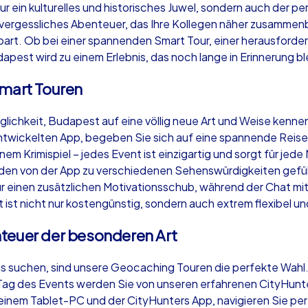
nur ein kulturelles und historisches Juwel, sondern auch der p
nvergessliches Abenteuer, das Ihre Kollegen näher zusammenb
bart. Ob bei einer spannenden Smart Tour, einer herausford
dapest wird zu einem Erlebnis, das noch lange in Erinnerung bl
Smart Touren
Krimi iPad Tour
Xm
lichkeit, Budapest auf eine völlig neue Art und Weise kenne
ntwickelten App, begeben Sie sich auf eine spannende Reise 
Budapest
Bu
nem Krimispiel – jedes Event ist einzigartig und sorgt für j
en von der App zu verschiedenen Sehenswürdigkeiten geführt,
r einen zusätzlichen Motivationsschub, während der Chat mi
st nicht nur kostengünstig, sondern auch extrem flexibel und
,000
1,5-3,0 h
15-500
1,
teuer der besonderen Art
bnis suchen, sind unsere Geocaching Touren die perfekte Wahl.
Am Tag des Events werden Sie von unseren erfahrenen CityH
t einem Tablet-PC und der CityHunters App, navigieren Sie p