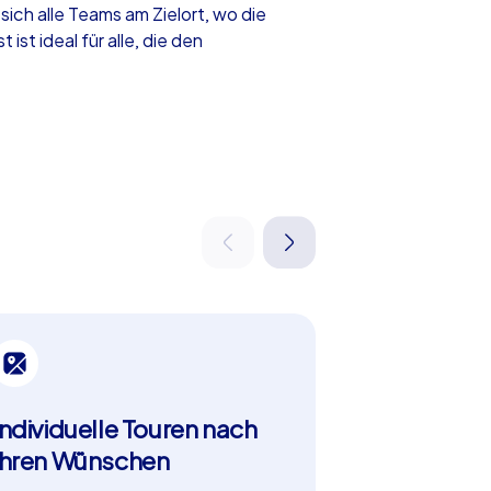
ich alle Teams am Zielort, wo die
st ideal für alle, die den
ocaching Touren bieten, und noch mehr.
 Reihenfolge angehen möchten. Der
s, das alle Teilnehmer begeistert. Zudem
ene Aufgabenstellungen. Starten Sie Ihre
e gemeinsam mit Ihrem Team an
beliebtes Reiseziel, sondern auch wegen
Individuelle Touren nach
Zusammen
n Sehenswürdigkeiten, die Sie während
indruckende Fischerbastei bis hin zum
Ihren Wünschen
Gemeinsam H
kulinarischen Spezialitäten wie Gulasch