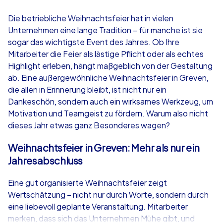
4,7
Die betriebliche Weihnachtsfeier hat in vielen
Unternehmen eine lange Tradition – für manche ist sie
ab
€49,99
ab
€49,99
sogar das wichtigste Event des Jahres. Ob Ihre
Mitarbeiter die Feier als lästige Pflicht oder als echtes
Highlight erleben, hängt maßgeblich von der Gestaltung
ab. Eine außergewöhnliche Weihnachtsfeier in Greven,
die allen in Erinnerung bleibt, ist nicht nur ein
iPad Tour
Krimi iPad T
Dankeschön, sondern auch ein wirksames Werkzeug, um
Motivation und Teamgeist zu fördern. Warum also nicht
dieses Jahr etwas ganz Besonderes wagen?
Greven
Greven
Weihnachtsfeier in Greven: Mehr als nur ein
Jahresabschluss
Eine gut organisierte Weihnachtsfeier zeigt
Wertschätzung – nicht nur durch Worte, sondern durch
1,5-3,0 h
15-1,000
1,5-3,0 h
eine liebevoll geplante Veranstaltung. Mitarbeiter
merken, dass sich das Unternehmen Mühe gibt, und