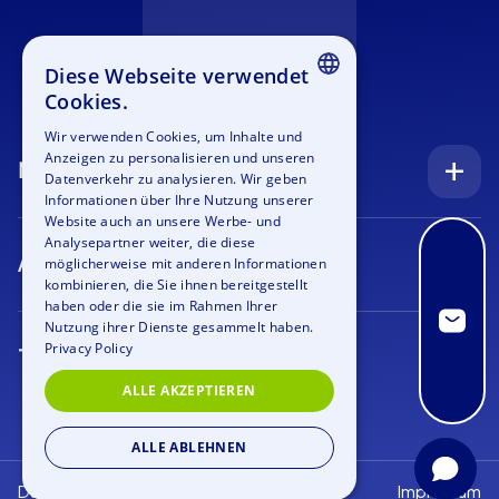
Diese Webseite verwendet
Cookies.
ENGLISH
Wir verwenden Cookies, um Inhalte und
Anzeigen zu personalisieren und unseren
GERMAN
Navigation
Datenverkehr zu analysieren. Wir geben
SPANISH
Informationen über Ihre Nutzung unserer
Startseite
Website auch an unsere Werbe- und
FRENCH
Analysepartner weiter, die diese
Anfrage
Anlässe
möglicherweise mit anderen Informationen
ITALIAN
kombinieren, die Sie ihnen bereitgestellt
Blog
Firmenfeier
haben oder die sie im Rahmen Ihrer
DUTCH
Nutzung ihrer Dienste gesammelt haben.
Stellenangebote
Teamtraining
Privacy Policy
Teamevents
Bildergalerie
Rahmenprogramm
ALLE AKZEPTIEREN
Geocaching
Über uns
Outdoor Event
Krimi Geocaching
ALLE ABLEHNEN
Kontakt
Azubi Event
Xmas Geocaching
Datenschutz
Impressum