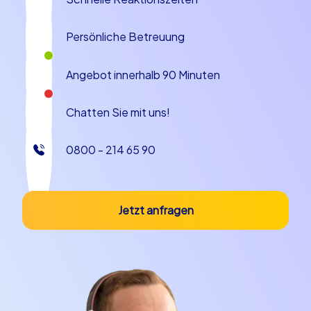
mit einer kurzen Anreise per Bahn oder Bus verbinden.
Schon die gemeinsame Fahrt wird so Teil des
Persönliche Betreuung
Teamerlebnisses.
Egal ob Sie sich für
Greven
oder eine andere Stadt
Angebot innerhalb 90 Minuten
entscheiden – mit einer Geocaching oder iPad Tour von
CityHunters wird Ihre Weihnachtsfeier zu einem
Chatten Sie mit uns!
unvergesslichen Höhepunkt, der Motivation und
Teamgeist weit ins neue Jahr hinein stärkt.
0800 - 214 65 90
Jetzt anfragen