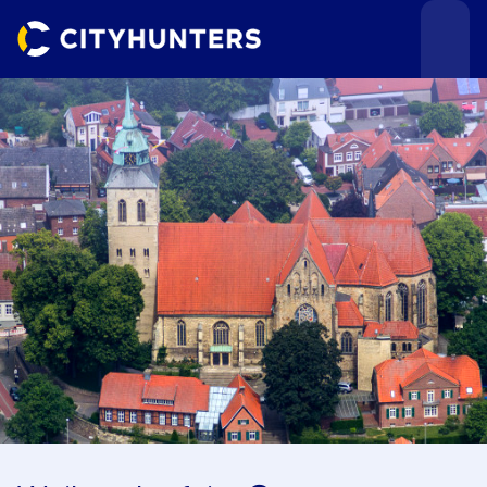
Teamevents
Städte
Anlässe