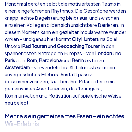
Manchmal geraten selbst die motiviertesten Teams in
einen eingefahrenen Rhythmus: Die Gespräche werden
ab
€49,99
ab
€49,99
knapp, echte Begeisterung bleibt aus, und zwischen
einzelnen Kollegen bilden sich unsichtbare Barrieren. In
diesem Moment kann ein gezielter Impuls wahre Wunder
wirken – und genau hier kommt
CityHunters
ins Spiel.
Unsere
iPad Touren
und
Geocaching Touren
in den
iPad Tour
Krimi iPad T
spannendsten Metropolen Europas – von
London
und
Paris
über
Rom
,
Barcelona
und
Berlin
bis hin zu
Amsterdam
– verwandeln Ihre Abteilungsfeier in ein
unvergessliches Erlebnis. Anstatt passiv
Greven
Greven
beisammenzusitzen, tauchen Ihre Mitarbeiter in ein
gemeinsames Abenteuer ein, das Teamgeist,
Kommunikation und Motivation auf spielerische Weise
neu belebt.
1,5-3,0 h
15-1,000
1,5-3,0 h
Mehr als ein gemeinsames Essen – ein echtes
Wir-Erlebnis