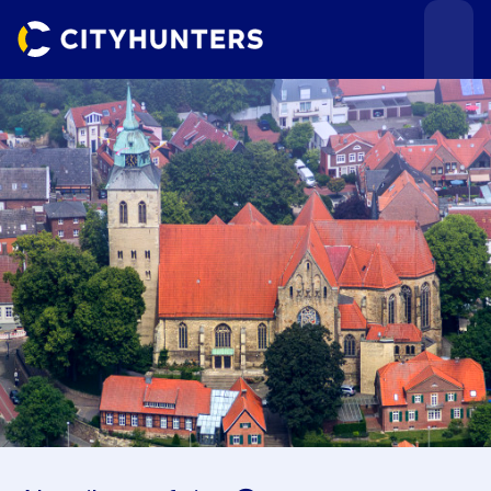
Teamevents
Städte
Anlässe