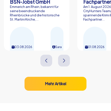
BSN-Jobst GmbH
Emmerich am Rhein, bekannt für
Am 1. August 2026 
seine beeindruckende
CityHunters Team
Rheinbrücke und die historische
spannende Krimi iP
St. Martini Kirche,...
Fachpartner...
03.08.2026
Sara
01.08.2026
Mehr Artikel