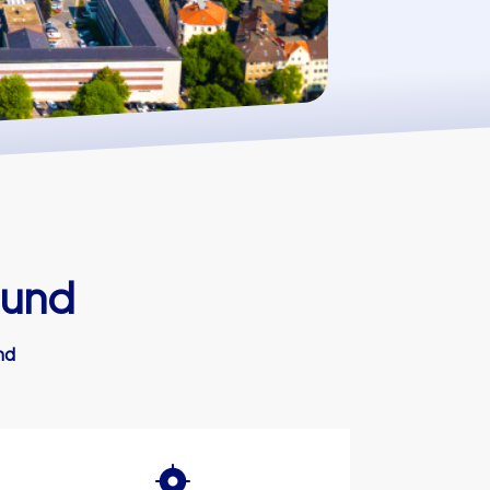
mund
nd