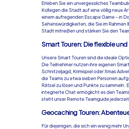
Erleben Sie ein unvergessliches Teambui
Kollegen die Stadt auf eine völlig neue 
einem aufregenden Escape Game – in Dor
Sehenswürdigkeiten, die Sie im Rahmen 
Stadt mitreißen und stärken Sie den Team
iPad Tour
Smart Touren: Die flexible un
Unsere Smart Touren sind die ideale Opt
Dortmund
Die Teilnehmer nutzen ihre eigenen Smartp
Schnitzeljagd, Krimispiel oder Xmas Adv
die Teams zu etwa sieben Personen aufget
Rätsel zu lösen und Punkte zu sammeln. E
integrierte Chat ermöglicht es den Team
1,5-3,0 h
15-1
steht unser Remote Teamguide jederzeit
Geocaching Touren: Abenteuer
Für diejenigen, die sich ein wenig mehr 