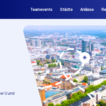
Teamevents
Städte
Anlässe
Re
er U und