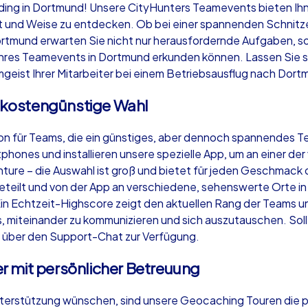
lding in Dortmund! Unsere CityHunters Teamevents bieten Ihn
Art und Weise zu entdecken. Ob bei einer spannenden Schnitze
tmund erwarten Sie nicht nur herausfordernde Aufgaben, son
Ihres Teamevents in Dortmund erkunden können. Lassen Sie s
geist Ihrer Mitarbeiter bei einem Betriebsausflug nach Dort
Krimi iPad Tour
Xm
d kostengünstige Wahl
ion für Teams, die ein günstiges, aber dennoch spannendes
Dortmund
Do
hones und installieren unsere spezielle App, um an einer der
enture – die Auswahl ist groß und bietet für jeden Geschma
eilt und von der App an verschiedene, sehenswerte Orte in Do
in Echtzeit-Highscore zeigt den aktuellen Rang der Teams un
s, miteinander zu kommunizieren und sich auszutauschen. So
,000
1,5-3,0 h
15-500
1,
 über den Support-Chat zur Verfügung.
 mit persönlicher Betreuung
Unterstützung wünschen, sind unsere Geocaching Touren die p