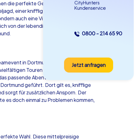
CityHunters
en die perfekte Gelegenheit, mit Ihren
Kundenservice
ljagd, einer kniffligen Schatzsuche oder
dern auch eine Vielzahl an
ich von der lebendigen Atmosphäre der
mund.
0800 - 214 65 90
as iPad Tour
 Teamevent in Dortmund erleben möchten.
Jetzt anfragen
rtmund
 vielfältigen Touren teilzunehmen. Ob
ck das passende Abenteuer. Dabei werden
rtmund geführt. Dort gilt es, knifflige
d sorgt für zusätzlichen Ansporn. Der
llte es doch einmal zu Problemen kommen,
5-2,0 h
15-1,000
erfekte Wahl. Diese mittelpreisige