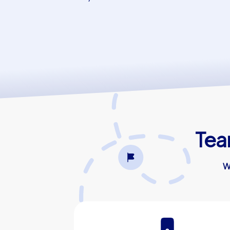
Tea
W