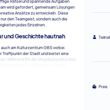
fflige Rätsel und spannende Aufgaben
 Team wird gefordert, gemeinsam Lösungen
 kreative Ansätze zu entwickeln. Diese
t nur den Teamgeist, sondern auch die
gkeiten jedes Einzelnen.
tur und Geschichte hautnah
Teiln
 auch am Kulturzentrum GBS vorbei.
er Treffpunkt der Stadt und bietet eine
täten. Während Sie die Umgebung erkunden,
d Geschichten über Greven und seine
achen das Geocaching in Greven zu einem
eit über eine gewöhnliche Stadtführung
schen Fakten und interaktiven Aufgaben
Preis
mmt und alle Teilnehmer aktiv
mbuilding in Greven