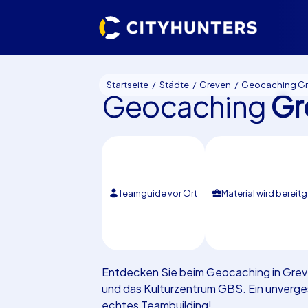
Startseite
Städte
Greven
Geocaching G
Geocaching
Gr
Teamguide vor Ort
Material wird bereitg
Entdecken Sie beim Geocaching in Greve
und das Kulturzentrum GBS. Ein unverge
echtes Teambuilding!