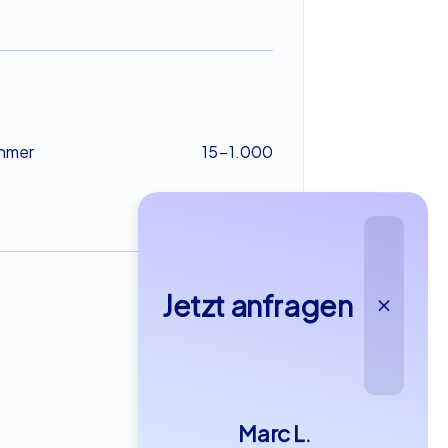
ehmer
15-1.000
Jetzt anfragen
ab €29,99
Marc L.