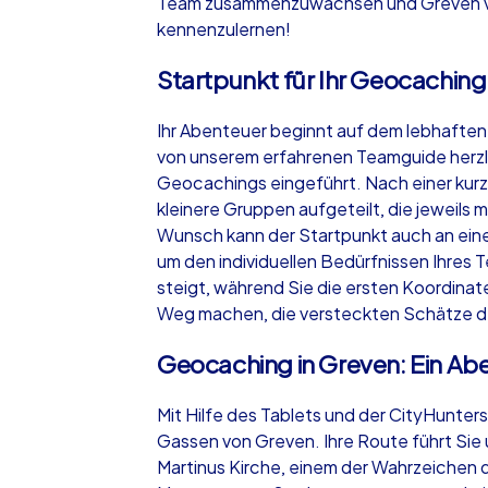
Team zusammenzuwachsen und Greven vo
kennenzulernen!
Startpunkt für Ihr Geocaching
Ihr Abenteuer beginnt auf dem lebhaften
von unserem erfahrenen Teamguide herzl
Geocachings eingeführt. Nach einer kur
kleinere Gruppen aufgeteilt, die jeweils
Wunsch kann der Startpunkt auch an eine
um den individuellen Bedürfnissen Ihres
steigt, während Sie die ersten Koordinate
Weg machen, die versteckten Schätze d
Geocaching in Greven: Ein Aben
Mit Hilfe des Tablets und der CityHunter
Gassen von Greven. Ihre Route führt Sie
Martinus Kirche, einem der Wahrzeichen d