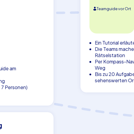
Teamguide vor Ort
Ein Tutorial erläu
Die Teams machen 
Rätselstation
Per Kompass-Navig
Weg
uide am
Bis zu 20 Aufgab
sehenswerten Ort
ng
. 7 Personen)
g