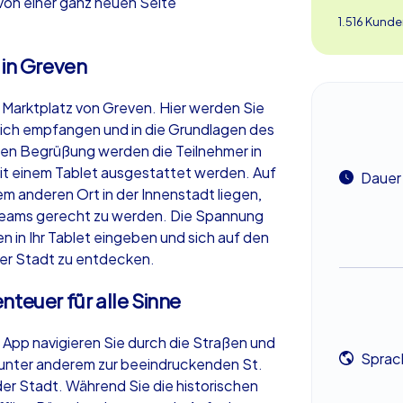
n einer ganz neuen Seite
1.516 Kunde
 in Greven
 Marktplatz von Greven. Hier werden Sie
ich empfangen und in die Grundlagen des
zen Begrüßung werden die Teilnehmer in
 mit einem Tablet ausgestattet werden. Auf
Dauer
m anderen Ort in der Innenstadt liegen,
 Teams gerecht zu werden. Die Spannung
n in Ihr Tablet eingeben und sich auf den
er Stadt zu entdecken.
teuer für alle Sinne
s App navigieren Sie durch die Straßen und
Sprac
 unter anderem zur beeindruckenden St.
er Stadt. Während Sie die historischen