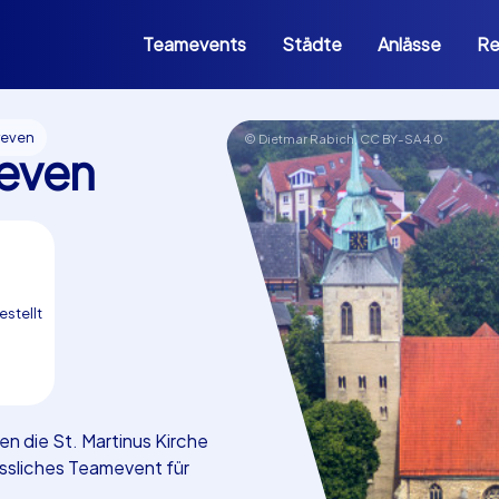
Teamevents
Städte
Anlässe
Re
reven
© Dietmar Rabich,
CC BY-SA 4.0
even
estellt
n die St. Martinus Kirche
ssliches Teamevent für