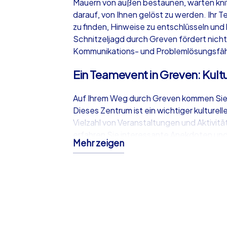
Mauern von außen bestaunen, warten kni
darauf, von Ihnen gelöst zu werden. Ihr
zu finden, Hinweise zu entschlüsseln und
Schnitzeljagd durch Greven fördert nich
Kommunikations- und Problemlösungsfähi
Ein Teamevent in Greven: Kul
Auf Ihrem Weg durch Greven kommen Sie
Dieses Zentrum ist ein wichtiger kulturell
Vielzahl von Veranstaltungen und Aktivi
erfahren Sie interessante Anekdoten un
Mehr zeigen
Bewohner. Diese kulturellen Einblicke m
besonders bereichernden Erlebnis, das w
hinausgeht. Die Kombination aus histori
sorgt dafür, dass keine Langeweile aufko
eingebunden werden.
Geocaching als perfektes Tea