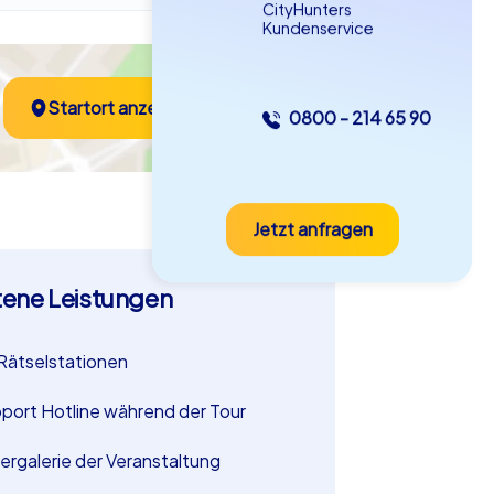
CityHunters
Kundenservice
Startort anzeigen
0800 - 214 65 90
Jetzt anfragen
tene Leistungen
Rätselstationen
port Hotline während der Tour
dergalerie der Veranstaltung