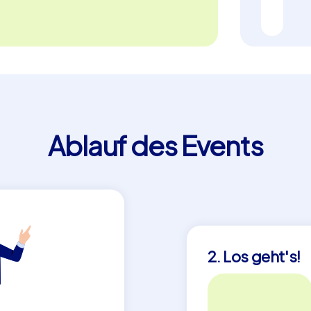
n nachhaltiges Teamerlebnis. Nutzen Sie
 Kollegen und Mitarbeitern eine besondere
Teamgeist zu stärken.
ekte Mischung aus Abenteuer, Kultur und
sterland ist der ideale Ort, um bei einem
beit zu fördern und gemeinsam
sen Sie sich von der Vielfalt und dem Reiz
Ablauf des Events
Sie einen Tag voller Spaß und
2. Los geht's!