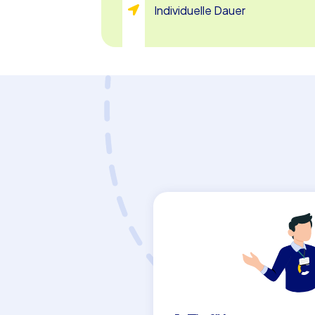
sorgt für unvergessliche Momente und ei
Individuelle Dauer
diese einzigartige Möglichkeit, um Ihren
Freude zu bereiten und gleichzeitig den 
Ein Teamevent in Greven bietet die perf
Gemeinschaft. Die charmante Stadt im Mün
spannenden Geocaching die Zusammenar
unvergessliche Erlebnisse zu sammeln. Las
dieser Aktivität begeistern und genießen 
Herausforderungen in Greven!