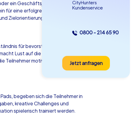
CityHunters
oder ein Geschäftsjahr – und bietet die
Kundenservice
in für eine erfolgreiche Zusammenarbeit
nd Zielorientierung optimal fördern.
0800 - 214 65 90
as iPad Tour
ständnis für bevorstehende Aufgaben
d macht Lust auf die bevorstehenden
ie Teilnehmer motiviert in die neue Phase
Jetzt anfragen
even
iPads, begeben sich die Teilnehmer in
5-2,0 h
15-1,000
aben, kreative Challenges und
on spielerisch trainiert werden.