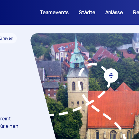
Teamevents
Städte
Anlässe
Re
 Greven
reint
ür einen