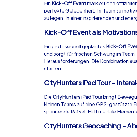
Ein
Kick-Off Event
markiert den offiziell
perfekte Gelegenheit, Ihr Team zu motiv
zu legen. In einer inspirierenden und en
Kick-Off Event als Motivatio
iPad Tour
Ein professionell geplantes
Kick-Off Eve
und sorgt für frischen Schwung im Team.
Herausforderungen. Die Kombination aus I
Greven
starten.
CityHunters iPad Tour – Intera
Die
CityHunters iPad Tour
bringt Bewegung
1,5-3,0 h
15-1
kleinen Teams auf eine GPS-gestützte E
spannende Rätsel. Multimediale Element
CityHunters Geocaching – Ab