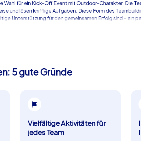
ale Wahl für ein Kick-Off Event mit Outdoor-Charakter. Die Te
e und lösen knifflige Aufgaben. Diese Form des Teambuilding
ge Unterstützung für den gemeinsamen Erfolg sind – ein perf
r
ltung oder als eigenständiger Programmpunkt – CityHunters E
ezu jeder Stadt durchgeführt werden und bieten die Möglichke
en: 5 gute Gründe
ue Herausforderung
t eine motivierende, positive Grundstimmung und verbindet I
ching schaffen Sie ein Erlebnis, das begeistert, zusammensc
Geschäftsjahr.
Vielfältige Aktivitäten für
jedes Team