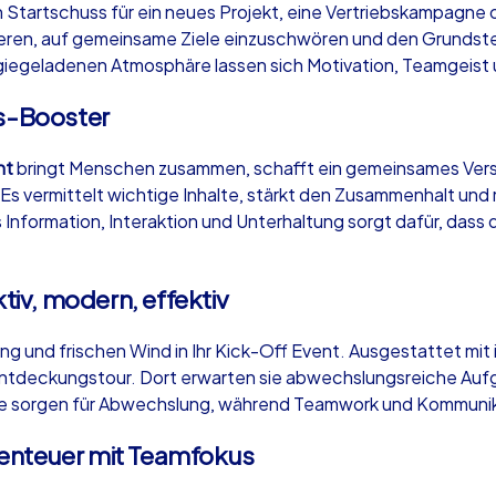
en Startschuss für ein neues Projekt, eine Vertriebskampagne 
ieren, auf gemeinsame Ziele einzuschwören und den Grundste
ergiegeladenen Atmosphäre lassen sich Motivation, Teamgeist u
ns-Booster
Krimi iPad Tour
Xm
nt
bringt Menschen zusammen, schafft ein gemeinsames Ver
 Es vermittelt wichtige Inhalte, stärkt den Zusammenhalt un
nformation, Interaktion und Unterhaltung sorgt dafür, dass d
Greven
Gr
ktiv, modern, effektiv
 und frischen Wind in Ihr Kick-Off Event. Ausgestattet mit 
,000
1,5-3,0 h
15-500
1,
ntdeckungstour. Dort erwarten sie abwechslungsreiche Aufg
e sorgen für Abwechslung, während Teamwork und Kommunikati
enteuer mit Teamfokus