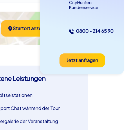
CityHunters
Kundenservice
Startort anzeigen
0800 - 214 65 90
Jetzt anfragen
tene Leistungen
Rätselstationen
port Chat während der Tour
dergalerie der Veranstaltung