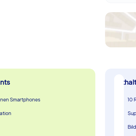
nts
Enthal
genen Smartphones
10 
sation
Sup
Bil