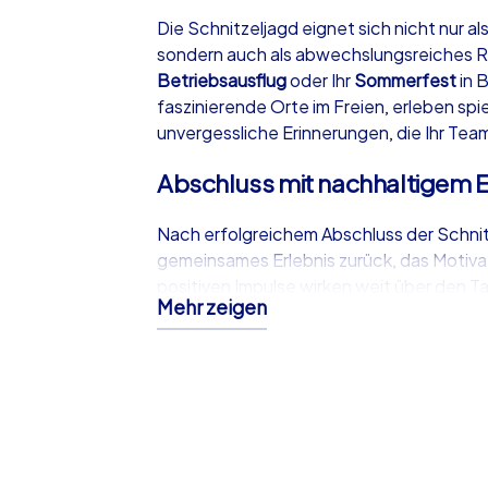
Die Schnitzeljagd eignet sich nicht nur 
sondern auch als abwechslungsreiches 
Betriebsausflug
oder Ihr
Sommerfest
in 
faszinierende Orte im Freien, erleben s
unvergessliche Erinnerungen, die Ihr Tea
Abschluss mit nachhaltigem E
Nach erfolgreichem Abschluss der Schnitze
gemeinsames Erlebnis zurück, das Motiva
positiven Impulse wirken weit über den 
Mehr zeigen
zu einer Investition in ein starkes und mot