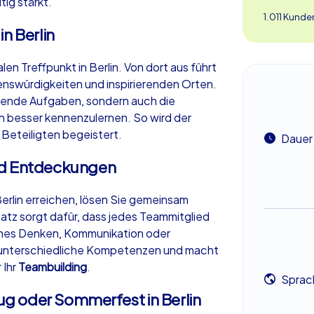
tig stärkt.
1.011 Kunde
n Berlin
len Treffpunkt in Berlin. Von dort aus führt
nswürdigkeiten und inspirierenden Orten.
nnende Aufgaben, sondern auch die
en besser kennenzulernen. So wird der
le Beteiligten begeistert.
Dauer
nd Entdeckungen
erlin erreichen, lösen Sie gemeinsam
atz sorgt dafür, dass jedes Teammitglied
sches Denken, Kommunikation oder
rt unterschiedliche Kompetenzen und macht
 Ihr
Teambuilding
.
Sprac
lug oder Sommerfest in Berlin