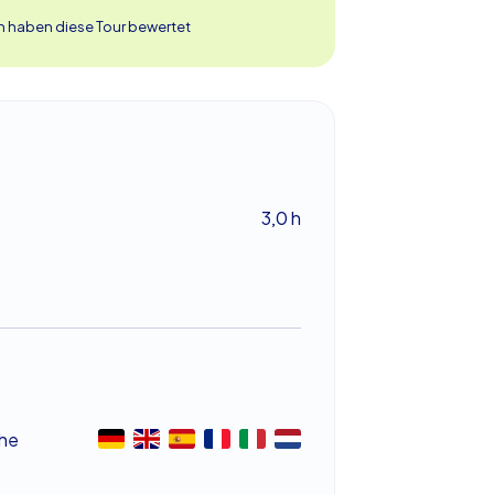
n haben diese Tour bewertet
3,0 h
he