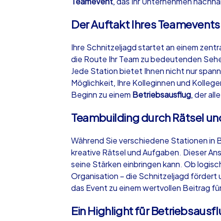
Teamevent
, das Ihr Unternehmen nachhal
Der Auftakt Ihres Teamevents i
Ihre Schnitzeljagd startet an einem zentra
die Route Ihr Team zu bedeutenden Sehe
Jede Station bietet Ihnen nicht nur spa
Möglichkeit, Ihre Kolleginnen und Kolleg
Beginn zu einem
Betriebsausflug
, der al
Teambuilding durch Rätsel u
Während Sie verschiedene Stationen in B
kreative Rätsel und Aufgaben. Dieser Ans
seine Stärken einbringen kann. Ob logi
Organisation – die Schnitzeljagd förde
das Event zu einem wertvollen Beitrag für
Ein Highlight für Betriebsausf