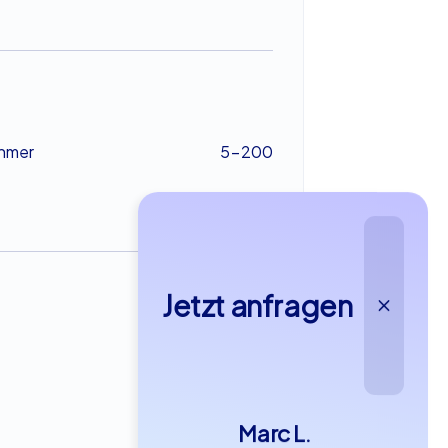
ehmer
5-200
Jetzt anfragen
ab €22,99
Marc L.