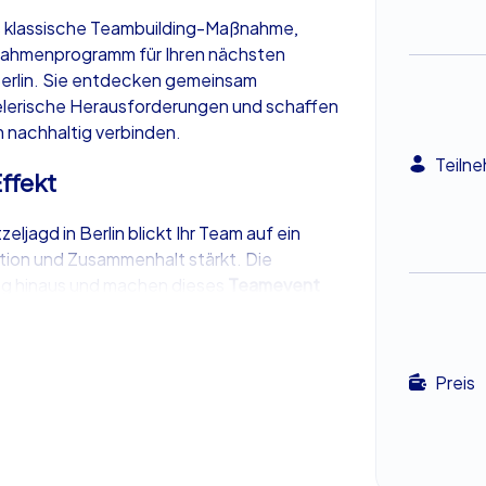
als klassische Teambuilding-Maßnahme,
Rahmenprogramm für Ihren nächsten
Berlin. Sie entdecken gemeinsam
pielerische Herausforderungen und schaffen
m nachhaltig verbinden.
Teiln
ffekt
ljagd in Berlin blickt Ihr Team auf ein
tion und Zusammenhalt stärkt. Die
Tag hinaus und machen dieses
Teamevent
iviertes Miteinander.
Preis