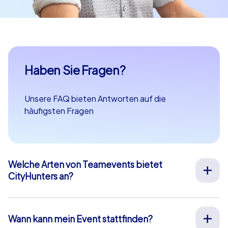
Haben Sie Fragen?
Unsere FAQ bieten Antworten auf die
häufigsten Fragen
Welche Arten von Teamevents bietet
CityHunters an?
Wir bieten vielfältige Outdoor-Teamevents für
Teambuilding, Betriebsausflüge, Weihnachtsfeiern und
mehr an Ihrem Wunschort in ganz Europa an. Unsere
Wann kann mein Event stattfinden?
Events werden von erfahrenen Guides durchgeführt,