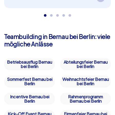
Spannende Aufgaben führen Ihr Team durch die
Geschichte von Bernau bei Berlin und fördern
dabei Zusammenarbeit und Wissensdurst –
perfekt als in Bernau bei Berlin!
Teambuilding in Bernau bei Berlin: viele
mögliche Anlässe
Betriebsausflug Bernau
Abteilungsfeier Bernau
bei Berlin
bei Berlin
Sommerfest Bernau bei
Weihnachtsfeier Bernau
Berlin
bei Berlin
Incentive Bernau bei
Rahmenprogramm
Berlin
Bernau bei Berlin
Kick-Off Event Bernau
Firmenfeier Bernau bei