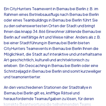
4,7
Ein CityHunters Teamevent in Bernau bei Berlin z.B. im
Rahmen eines Betriebsausflugs nach Bernau bei Berlin
ab
€49,99
ab
€49,99
oder eines Teambuildings in Bernau bei Berlin führt Sie
zu den sehenswertesten Orten der Stadt und bringt
Ihnen das knapp 34.866 Einwohner zählende Bernau bei
Berlin auf vielfältige Art und Weise näher. Anders als z.B.
bei einer Stadtführung in Bernau bei Berlin bieten
iPad Tour
Krimi iPad T
CityHunters Teamevents in Bernau bei Berlin Ihnen die
Möglichkeit, die Stadt auf interaktive und unterhaltsame
Art geschichtlich, kulturell und architektonisch zu
erleben. Ein Geocaching in Bernau bei Berlin oder eine
Bernau bei Berlin
Bernau bei Berl
Schnitzeljagd in Bernau bei Berlin sind somit kurzweiliger
und teamorientierter.
An den verschiedenen Stationen der Stadtrallye in
Bernau bei Berlin gilt es, knifflige Rätsel und
1,5-3,0 h
15-1,000
1,5-3,0 h
herausfordernde Teamaufgaben zu lösen, für deren
korrekte Beantwortung die teilnehmenden Teams