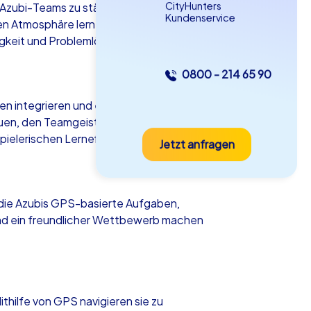
CityHunters
 Azubi-Teams zu stärken und den
Kundenservice
en Atmosphäre lernen sich die Teilnehmer
higkeit und Problemlösungsvermögen.
0800 - 214 65 90
as iPad Tour
n integrieren und ein Gefühl der
uen, den Teamgeist zu fördern und den
spielerischen Lerneffekten.
Jetzt anfragen
lin
n die Azubis GPS-basierte Aufgaben,
 und ein freundlicher Wettbewerb machen
5-2,0 h
15-1,000
hilfe von GPS navigieren sie zu