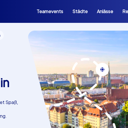
Teamevents
Städte
Anlässe
Re
n
in
det Spaß,
ung.