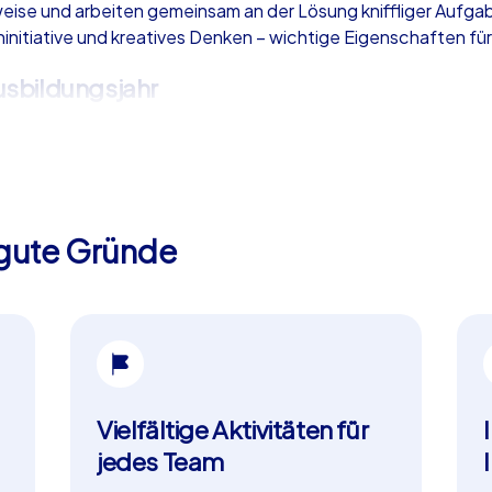
eise und arbeiten gemeinsam an der Lösung kniffliger Aufg
initiative und kreatives Denken – wichtige Eigenschaften für
Ausbildungsjahr
neue Azubis, als Motivations-Event zwischendurch oder als g
e können in nahezu jeder Stadt durchgeführt werden und lasse
en.
5 gute Gründe
als nur ein gemeinsamer Ausflug: Es stärkt den Zusammenhalt, 
 entscheidend sind. Mit der iPad Tour oder dem Geocaching s
 und nachhaltig wirkt.
Vielfältige Aktivitäten für
jedes Team