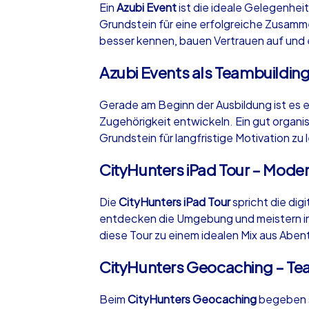
Ein
Azubi Event
ist die ideale Gelegenhe
Grundstein für eine erfolgreiche Zusamme
besser kennen, bauen Vertrauen auf und 
Azubi Events als Teambuildin
iPad Tour
Gerade am Beginn der Ausbildung ist es e
Zugehörigkeit entwickeln. Ein gut organi
Grundstein für langfristige Motivation zu
Berlin
CityHunters iPad Tour – Moder
Die
CityHunters iPad Tour
spricht die dig
entdecken die Umgebung und meistern int
1,5-3,0 h
15-1
diese Tour zu einem idealen Mix aus Aben
CityHunters Geocaching – Tea
Beim
CityHunters Geocaching
begeben s