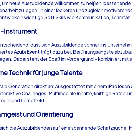
it, um neue Auszubildende willkommen zu heißen, bestehende
narbeit zu legen. In einer lockeren und zugleich motivierend
entwickeln wichtige Soft Skills wie Kommunikation, Teamfä
g-Instrument
Krimi iPad Tour
Xm
ntscheidend, dass sich Auszubildende schnell ins Unternehme
siertes
Azubi Event
trägt dazu bei, Berührungsängste abzuba
 legen. Dabei steht der Spaß im Vordergrund – kombiniert mit 
Berlin
Ber
ne Technik für junge Talente
itale Generation direkt an: Ausgestattet mit einem iPad löse
eraktive Challenges. Multimediale Inhalte, knifflige Rätsel
,000
1,5-3,0 h
15-500
1,
teuer und Lerneffekt.
mgeist und Orientierung
ich die Auszubildenden auf eine spannende Schatzsuche. Mit