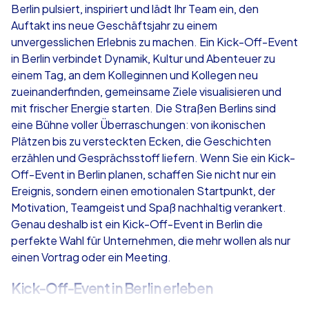
Berlin pulsiert, inspiriert und lädt Ihr Team ein, den
Auftakt ins neue Geschäftsjahr zu einem
ab
€49,99
ab
€49,99
unvergesslichen Erlebnis zu machen. Ein Kick-Off-Event
in Berlin verbindet Dynamik, Kultur und Abenteuer zu
einem Tag, an dem Kolleginnen und Kollegen neu
zueinanderfinden, gemeinsame Ziele visualisieren und
mit frischer Energie starten. Die Straßen Berlins sind
iPad Tour
Krimi iPad T
eine Bühne voller Überraschungen: von ikonischen
Plätzen bis zu versteckten Ecken, die Geschichten
erzählen und Gesprächsstoff liefern. Wenn Sie ein Kick-
Off-Event in Berlin planen, schaffen Sie nicht nur ein
Berlin
Berlin
Ereignis, sondern einen emotionalen Startpunkt, der
Motivation, Teamgeist und Spaß nachhaltig verankert.
Genau deshalb ist ein Kick-Off-Event in Berlin die
perfekte Wahl für Unternehmen, die mehr wollen als nur
einen Vortrag oder ein Meeting.
1,5-3,0 h
15-1,000
1,5-3,0 h
Kick-Off-Event in Berlin erleben