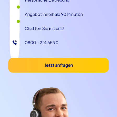
schaffen gemeinsame Erfolgsmomente, die im
Gedächtnis bleiben. Die Smart Touren, Geocaching und
iPad Touren ergänzen sich hervorragend und geben
Angebot innerhalb 90 Minuten
Ihnen die Wahl zwischen kurzweiligen Challenges und
längeren Teammissionen.
Chatten Sie mit uns!
Sehenswürdigkeiten und kulinarische
0800 - 214 65 90
Highlights
Bei einem Kick-Off-Event in Berlin begegnet Ihr Team
weltberühmten Sehenswürdigkeiten wie dem
Jetzt anfragen
Reichstagsgebäude, der Museumsinsel oder dem
Checkpoint Charlie – und all das in lockerer, spielerischer
Form. Anekdoten aus dem Berliner Alltag gehören dazu:
vom spontanen Straßenmusiker in der U-Bahn bis zur
kleinen Gasse, in der eine Szene aus einem Film
entstand. Kulinarisch bietet Berlin für jeden Geschmack
etwas: eine klassische Currywurst an einer Imbissbude,
ein original Berliner Pfannkuchen als süße Belohnung