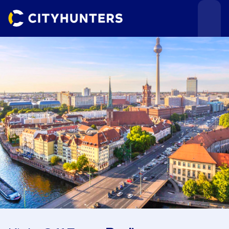
Teamevents
Städte
Anlässe