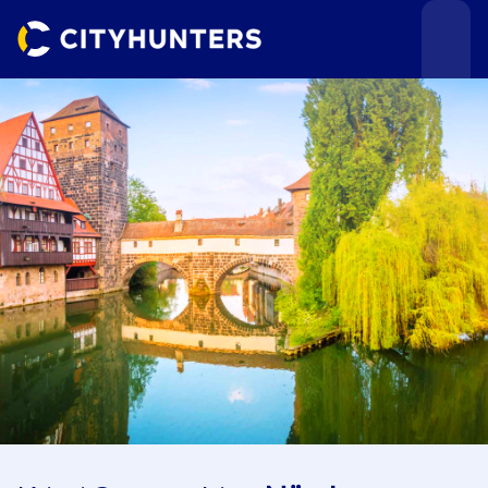
Teamevents
Städte
Anlässe