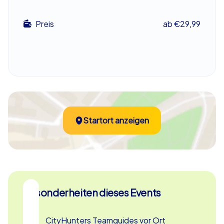
Ein unvergessliches Teamevent für Ihren
Betriebsausflug nach Nürnberg
Preis
ab €29,99
Das Krimi Geocaching in Nürnberg ist nicht nur eine
spannende Herausforderung, sondern auch eine
hervorragende Gelegenheit für ein gelungenes
Teambuilding in Nürnberg. Ob als Betriebsausflug,
Abteilungsfeier oder Sommerfest – dieses Event bietet
Spaß und Spannung für alle Teilnehmer und stärkt den
Zusammenhalt im Team. Entdecken Sie die
Startort anzeigen
Sehenswürdigkeiten Nürnbergs auf eine völlig neue Art
und genießen Sie die kulinarischen Spezialitäten der
Stadt, wie die berühmten Nürnberger Rostbratwürste,
die Sie nach der erfolgreichen Jagd auf die Verbrecher
kosten können.
Verpassen Sie nicht die Gelegenheit, Nürnberg auf eine
Besonderheiten dieses Events
aufregende Weise zu erleben und dabei als Team
zusammenzuwachsen. Dieses Krimi Geocaching in
CityHunters Teamguides vor Ort