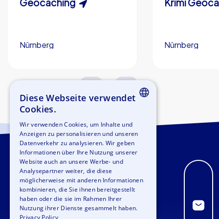
Geocaching
Krimi Geoc
Nürnberg
Nürnberg
1,5-3,0 h
15-1,000
2,0-3,0 h
Diese Webseite verwendet
Cookies.
ENGLISH
Wir verwenden Cookies, um Inhalte und
Anzeigen zu personalisieren und unseren
GERMAN
Datenverkehr zu analysieren. Wir geben
SPANISH
Informationen über Ihre Nutzung unserer
Website auch an unsere Werbe- und
FRENCH
Analysepartner weiter, die diese
möglicherweise mit anderen Informationen
ITALIAN
kombinieren, die Sie ihnen bereitgestellt
haben oder die sie im Rahmen Ihrer
DUTCH
Nutzung ihrer Dienste gesammelt haben.
Privacy Policy