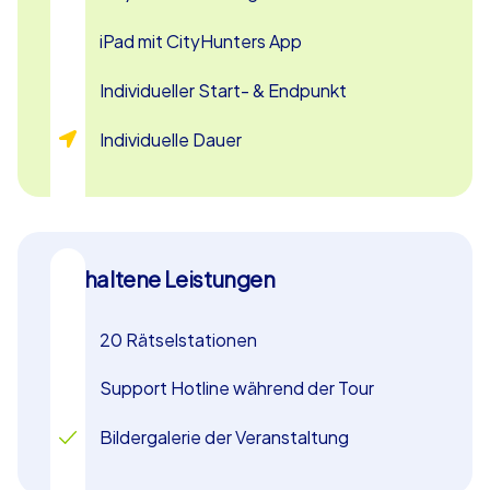
Nürnberg ist das perfekte Teamevent, um Ihre Kollegen
besser kennenzulernen und gemeinsam unvergessliche
iPad mit CityHunters App
Momente zu erleben. Buchen Sie jetzt Ihr Abenteuer
und machen Sie Ihren nächsten Betriebsausflug nach
Individueller Start- & Endpunkt
Nürnberg zu einem Highlight!
Individuelle Dauer
Enthaltene Leistungen
20 Rätselstationen
Support Hotline während der Tour
Bildergalerie der Veranstaltung