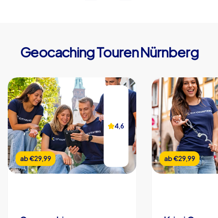
Geocaching Touren Nürnberg
4,6
ab
€29,99
ab
€29,99