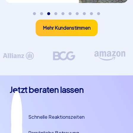
oder iPad Touren – jedes Konzept erzeugt Dynamik,
fördert Kommunikation und schafft messbare
Erfolgserlebnisse für Teilnehmer bei einem Teamevent in
Nürnberg.
Mehr Kundenstimmen
Warum Nürnberg ideal ist für Teambuilding in
Nürnberg
Teambuilding in Nürnberg profitiert von der
überschaubaren Größe und der Vielfalt an Stadträumen:
offene Plätze, historische Stadtmauern, grüne Ufer und
moderne Areale bieten abwechslungsreiche Stationen
für Wettbewerbe und Kooperationsaufgaben.
Jetzt beraten lassen
Teambuilding in Nürnberg funktioniert deshalb so gut,
weil es leicht ist, mehrere Stationen in einen kompakten
Zeitrahmen zu integrieren, ohne lange Transferzeiten.
Kulinarische Pausen mit Nürnberger Spezialitäten wie
Schnelle Reaktionszeiten
Rostbratwürsten auf ofenfrischem Brot, Lebkuchen
oder regionalen Bieren stärken den Teamgeist auf
Persönliche Betreuung