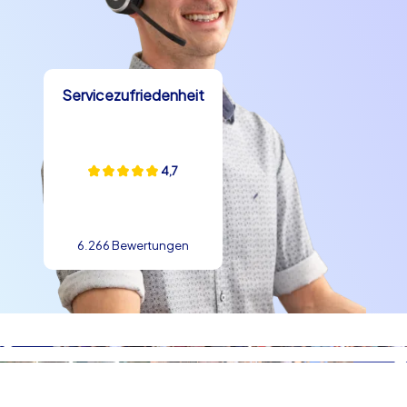
Nürnberg sowohl Teamspirit als auch Spaß fördert: die
Stadt bietet genau diese Balance. Teamfotos vor der
Burg, kreative Aufgaben am Hauptmarkt oder
rätselbasierte Stationen im Handwerkerhof liefern nicht
Servicezufriedenheit
nur Inhalte für interne Kommunikation, sondern stärken
auf spielerische Weise Zusammenarbeit und
Problemlösekompetenz.
4,7
Praktische Hinweise zu Ablauf und
Atmosphäre
Ein Teamevent in Nürnberg profitiert davon, dass die
6.266 Bewertungen
Atmosphäre der Stadt sehr variabel ist: tagsüber
lebendig und historisch beeindruckend, abends
gemütlich mit guter Gastronomie. Teilnehmer können
bei einer Tour die lokale Küche kennenlernen, etwa die
bekannten Nürnberger Rostbratwürste, süße
Lebkuchen oder typische Bierstuben mit regionaler
Küche. Solche Pausen sind oft die unerwarteten