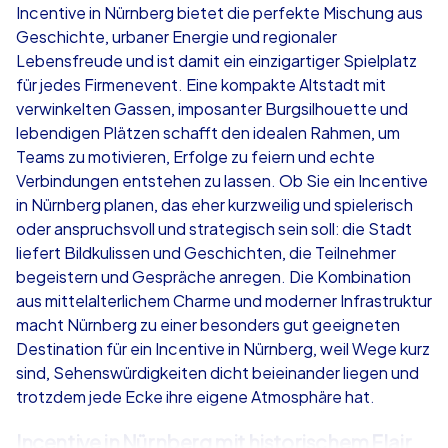
Incentive in Nürnberg bietet die perfekte Mischung aus
Geschichte, urbaner Energie und regionaler
ab
€49,99
ab
€49,99
Lebensfreude und ist damit ein einzigartiger Spielplatz
für jedes Firmenevent. Eine kompakte Altstadt mit
verwinkelten Gassen, imposanter Burgsilhouette und
lebendigen Plätzen schafft den idealen Rahmen, um
Teams zu motivieren, Erfolge zu feiern und echte
iPad Tour
Krimi iPad T
Verbindungen entstehen zu lassen. Ob Sie ein Incentive
in Nürnberg planen, das eher kurzweilig und spielerisch
oder anspruchsvoll und strategisch sein soll: die Stadt
liefert Bildkulissen und Geschichten, die Teilnehmer
Nürnberg
Nürnberg
begeistern und Gespräche anregen. Die Kombination
aus mittelalterlichem Charme und moderner Infrastruktur
macht Nürnberg zu einer besonders gut geeigneten
Destination für ein Incentive in Nürnberg, weil Wege kurz
sind, Sehenswürdigkeiten dicht beieinander liegen und
1,5-3,0 h
15-1,000
1,5-3,0 h
trotzdem jede Ecke ihre eigene Atmosphäre hat.
Incentive in Nürnberg mit historischem Flair