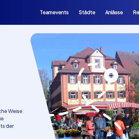
Teamevents
Städte
Anlässe
Re
che Weise:
ie
ts der