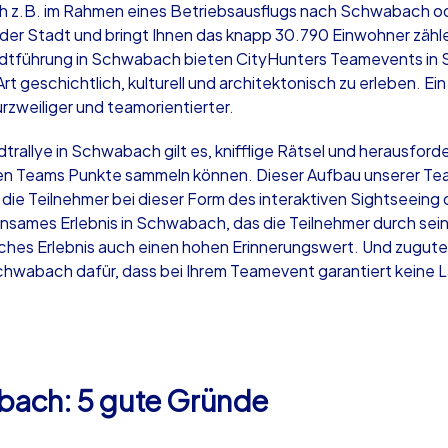
 z.B. im Rahmen eines Betriebsausflugs nach Schwabach od
der Stadt und bringt Ihnen das knapp 30.790 Einwohner zähl
Stadtführung in Schwabach bieten CityHunters Teamevents in 
Art geschichtlich, kulturell und architektonisch zu erleben. 
rzweiliger und teamorientierter.
Krimi iPad Tour
Xm
rallye in Schwabach gilt es, knifflige Rätsel und herausfor
n Teams Punkte sammeln können. Dieser Aufbau unserer Tea
n die Teilnehmer bei dieser Form des interaktiven Sightseein
Schwabach
Sc
nsames Erlebnis in Schwabach, das die Teilnehmer durch se
ches Erlebnis auch einen hohen Erinnerungswert. Und zugut
wabach dafür, dass bei Ihrem Teamevent garantiert keine 
,000
1,5-3,0 h
15-500
1,
bach: 5 gute Gründe