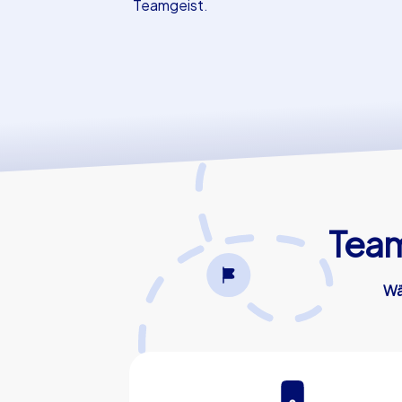
Teamgeist.
Team
Wä