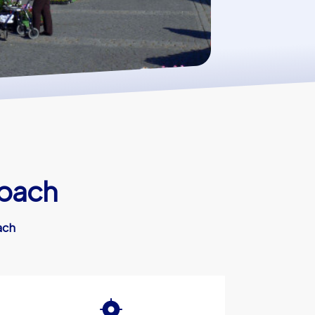
abach
ach