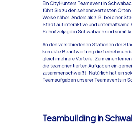
Ein CityHunters Teamevent in Schwabach
führt Sie zu den sehenswertesten Orten 
Weise näher. Anders als z.B. bei einer 
Stadt auf interaktive und unterhaltsame 
Schnitzeljagd in Schwabach sind somit ku
iPad Tour
An den verschiedenen Stationen der Stadt
korrekte Beantwortung die teilnehmende
gleich mehrere Vorteile. Zum einen lerne
Schwabach
die teamorientierten Aufgaben ein gemei
zusammenschweißt. Natürlich hat ein sol
Teamaufgaben unserer Teamevents in Sch
1,5-3,0 h
15-1
Teambuilding in Schwa