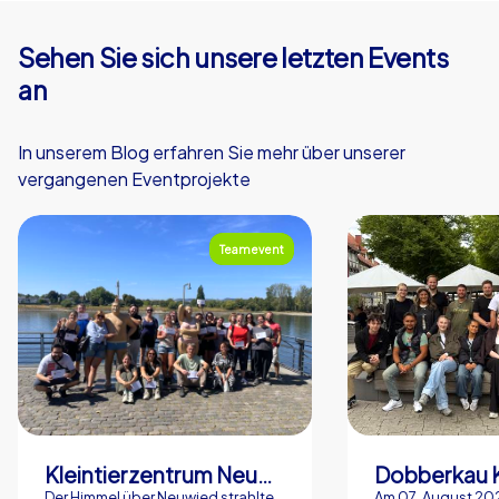
Sehen Sie sich unsere letzten Events
an
In unserem Blog erfahren Sie mehr über unserer
vergangenen Eventprojekte
Teamevent
Kleintierzentrum Neuwied Greve, Ritter GbR
Dobberkau 
Der Himmel über Neuwied strahlte
Am 07. August 202