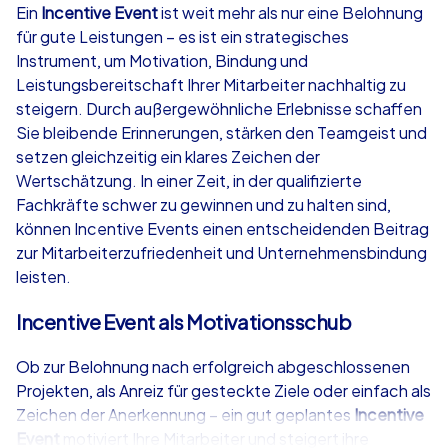
Ein
Incentive Event
ist weit mehr als nur eine Belohnung
für gute Leistungen – es ist ein strategisches
ab
€49,99
ab
€49,99
Instrument, um Motivation, Bindung und
Leistungsbereitschaft Ihrer Mitarbeiter nachhaltig zu
steigern. Durch außergewöhnliche Erlebnisse schaffen
Sie bleibende Erinnerungen, stärken den Teamgeist und
setzen gleichzeitig ein klares Zeichen der
iPad Tour
Krimi iPad T
Wertschätzung. In einer Zeit, in der qualifizierte
Fachkräfte schwer zu gewinnen und zu halten sind,
können Incentive Events einen entscheidenden Beitrag
zur Mitarbeiterzufriedenheit und Unternehmensbindung
Amberg
Amberg
leisten.
Incentive Event als Motivationsschub
Ob zur Belohnung nach erfolgreich abgeschlossenen
1,5-3,0 h
15-1,000
1,5-3,0 h
Projekten, als Anreiz für gesteckte Ziele oder einfach als
Zeichen der Anerkennung – ein gut geplantes
Incentive
Event
motiviert Ihre Mitarbeiter und steigert ihre