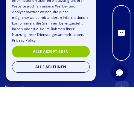
Informationen über Ihre Nutzung unserer
Website auch an unsere Werbe- und
FRENCH
Analysepartner weiter, die diese
möglicherweise mit anderen Informationen
ITALIAN
kombinieren, die Sie ihnen bereitgestellt
haben oder die sie im Rahmen Ihrer
DUTCH
Nutzung ihrer Dienste gesammelt haben.
Privacy Policy
ALLE AKZEPTIEREN
ALLE ABLEHNEN
Navigation
Startseite
Anfrage
Anlässe
Blog
Firmenfeier
Stellenangebote