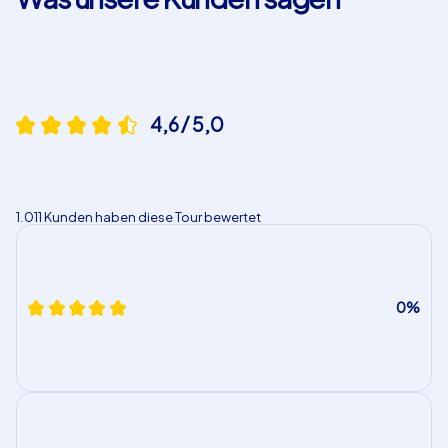
wählen. Bei Smartphone-Touren ist dies nicht möglich.
4,6 / 5,0
1.011 Kunden haben diese Tour bewertet
0%