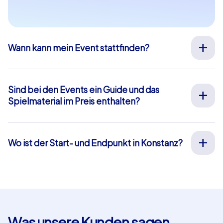
Wann kann mein Event stattfinden?
Wir organisieren unsere Teamevents für Sie an Ihrem
Wunschtermin an 365 Tagen im Jahr. Wenn Sie erfahren
möchten ob Ihr Wunschtermin noch verfügbar ist,
Sind bei den Events ein Guide und das
fragen Sie
hier
gleich Ihr unverbindliches Angebot an.
Spielmaterial im Preis enthalten?
Die Startzeit Ihres Events können Sie frei zwischen 9-
Bei unseren Full-Service Teamevents ist sowohl die Vor-
20 Uhr wählen.
Ort-Betreuung durch unsere Guides als auch die
Bereitstellung aller Materialien im Preis enthalten,
Wo ist der Start- und Endpunkt in Konstanz?
sodass Sie sich vorab um nichts weiter kümmern
Der Start- und Endpunkt in Konstanz ist:
müssen. Die einzige Ausnahme hiervon sind unsere
Augustinerplatz. Klicken Sie
hier
für eine Kartenansicht.
Smartphone-Touren. Hierbei nutzen Sie Ihre eigenen
Das blau hinterlegte Gebiet markiert unser Eventgebiet,
Smartphones und profitieren von einer Chat-Betreuung
in dem die Aufgaben und Rätsel unserer Teamevents
innerhalb unserer App die wir Ihnen kostenfrei zur
liegen. Bei unseren Geocaching und iPad Touren können
Verfügung stellen.
Sie in diesem Gebiet einen eigenen Start- und Endpunkt
Was unsere Kunden sagen