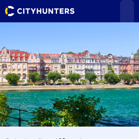
Teamevents
Städte
Anlässe