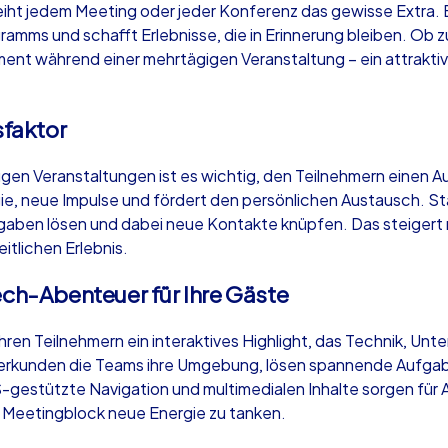
eiht jedem Meeting oder jeder Konferenz das gewisse Extra. 
gramms und schafft Erlebnisse, die in Erinnerung bleiben. Ob 
ment während einer mehrtägigen Veranstaltung – ein attrak
faktor
Krimi iPad Tour
Xm
en Veranstaltungen ist es wichtig, den Teilnehmern einen Au
gie, neue Impulse und fördert den persönlichen Austausch. St
Konstanz
Ko
aben lösen und dabei neue Kontakte knüpfen. Das steigert n
itlichen Erlebnis.
ech-Abenteuer für Ihre Gäste
,000
1,5-3,0 h
15-500
1,
Ihren Teilnehmern ein interaktives Highlight, das Technik, Un
 erkunden die Teams ihre Umgebung, lösen spannende Aufgab
stützte Navigation und multimedialen Inhalte sorgen für A
 Meetingblock neue Energie zu tanken.