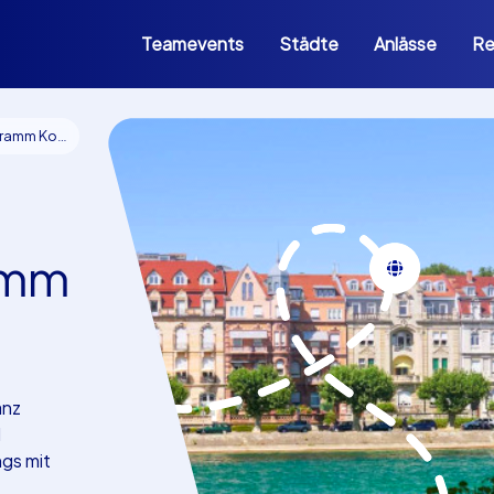
Teamevents
Städte
Anlässe
Re
 Konstanz
amm
anz
d
gs mit