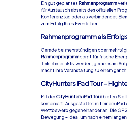
Ein gut geplantes
Rahmenprogramm
verl
für Austausch abseits des offiziellen Pro
Konferenztag oder als verbindendes Ele
zum Erfolg Ihres Events bei.
Rahmenprogramm als Erfolgs
iPad Tour
Gerade bei mehrstündigen oder mehrtägig
Rahmenprogramm
sorgt für frische Ener
Konstanz
Teilnehmer aktiv werden, gemeinsam Aufg
macht Ihre Veranstaltung zu einem ganzhe
CityHunters iPad Tour – Hight
1,5-3,0 h
15-1
Mit der
CityHunters iPad Tour
bieten Sie 
kombiniert. Ausgestattet mit einem iPad
Wettbewerb gegeneinander an. Die GPS-ge
Bewegung – ideal, um nach einem langen