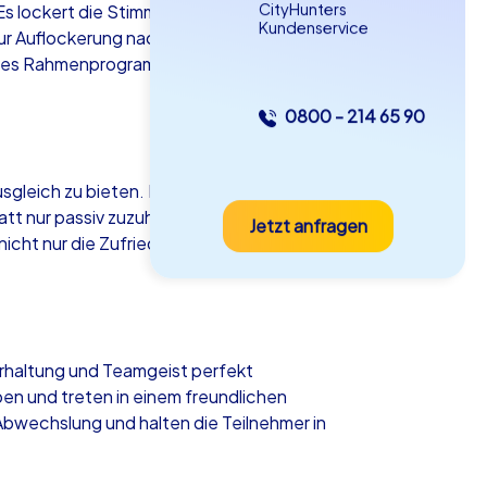
CityHunters
Es lockert die Stimmung auf, bietet Raum
Kundenservice
zur Auflockerung nach einem intensiven
tives Rahmenprogramm trägt maßgeblich
0800 - 214 65 90
as iPad Tour
sgleich zu bieten. Ein passendes
att nur passiv zuzuhören, können die
Jetzt anfragen
nstanz
icht nur die Zufriedenheit, sondern
5-2,0 h
15-1,000
terhaltung und Teamgeist perfekt
en und treten in einem freundlichen
bwechslung und halten die Teilnehmer in