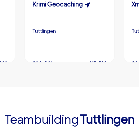
Krimispiel
Krimi Geocaching
Sc
Xm
Tuttlingen
Tuttlingen
Tut
Tut
,000
200
3,0 h
2,0-3,0 h
15-500
5-200
3,
2,
4,7
4,7
Teambuilding
Tuttlingen
€49,99
ab
ab