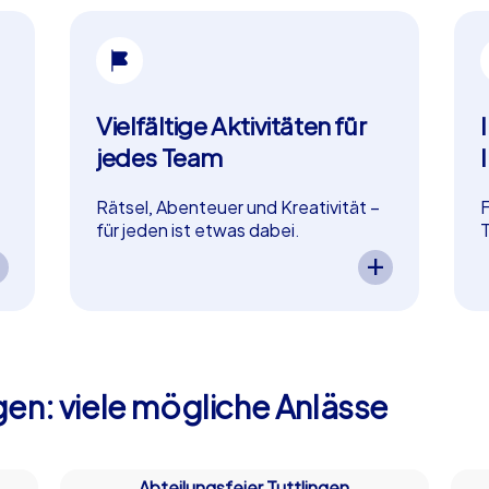
Vielfältige Aktivitäten für
jedes Team
Rätsel, Abenteuer und Kreativität –
F
für jeden ist etwas dabei.
T
In Tuttlingen bieten wir vielfältige
W
Aktivitäten für jeden Geschmack.
g
Ob knifflige Rätsel oder kreative
W
Aufgaben – Ihr Team findet
b
garantiert passende
O
Herausforderungen, die Spaß
f
machen und das Wir-Gefühl stärken.
gen: viele mögliche Anlässe
–
So wird Ihr Event als in Tuttlingen
n
abwechslungsreich und motivierend.
b
b
Abteilungsfeier Tuttlingen