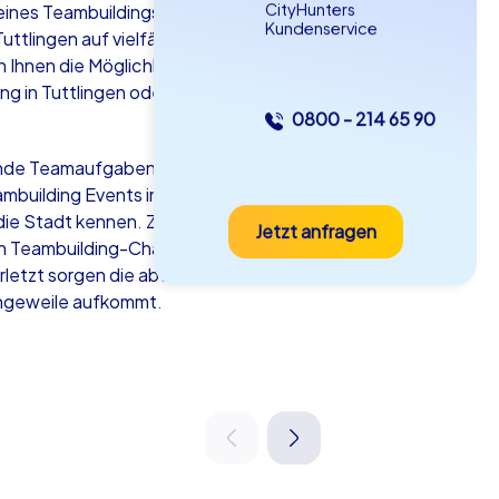
CityHunters
ines Teambuildings in Tuttlingen führt
Kundenservice
tlingen auf vielfältige Art und Weise
 Ihnen die Möglichkeit, die Stadt auf
ng in Tuttlingen oder eine Schnitzeljagd
0800 - 214 65 90
as iPad Tour
ernde Teamaufgaben zu lösen, für deren
uilding Events in Tuttlingen bietet
g die Stadt kennen. Zum anderen schaffen
Jetzt anfragen
tlingen
en Teambuilding-Charakter
erletzt sorgen die abwechslungsreichen
angeweile aufkommt.
5-2,0 h
15-1,000