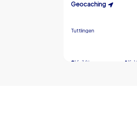
Schnitzeljagd
Geocaching
Tuttlingen
Tuttlingen
3,0 h
1,5-3,0 h
15-1
5-
€49,99
ab