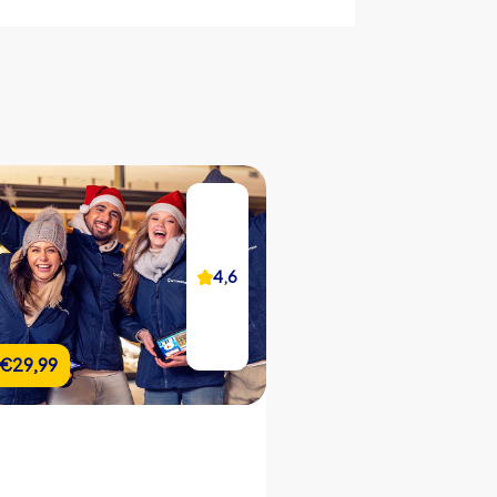
CityHunters Teamguides vor Ort
iPad mit CityHunters App
25 Rätselstationen
Support Hotline während der Tour
Bildergalerie der Veranstaltung
Teamchat
4,2
4,6
Echtzeit Highscore
Individueller Start- & Endpunkt
€22,99
€29,99
€22,99
ab
Individuelle Dauer
Eigene Rätsel (optional)
Eigenes Branding (optional)