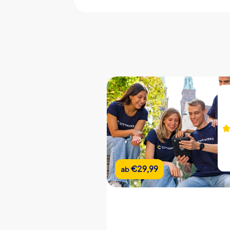
CityHunters Teamguides vor Ort
iPad mit CityHunters App
10 Rätselstationen
Support Chat während der Tour
Bildergalerie der Veranstaltung
Teamchat
Echtzeit Highscore
Individueller Start- & Endpunkt
€22,99
€29,99
ab
ab
Individuelle Dauer
Eigene Rätsel (optional)
Eigenes Branding (optional)