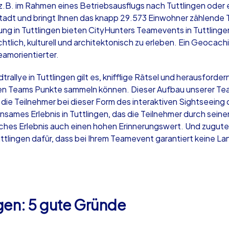
z.B. im Rahmen eines Betriebsausflugs nach Tuttlingen oder e
dt und bringt Ihnen das knapp 29.573 Einwohner zählende Tut
rung in Tuttlingen bieten CityHunters Teamevents in Tuttlingen
htlich, kulturell und architektonisch zu erleben. Ein Geocachi
teamorientierter.
Krimi iPad Tour
Xm
allye in Tuttlingen gilt es, knifflige Rätsel und herausford
n Teams Punkte sammeln können. Dieser Aufbau unserer Teamb
n die Teilnehmer bei dieser Form des interaktiven Sightseein
Tuttlingen
Tut
sames Erlebnis in Tuttlingen, das die Teilnehmer durch sein
ches Erlebnis auch einen hohen Erinnerungswert. Und zugut
tlingen dafür, dass bei Ihrem Teamevent garantiert keine L
,000
1,5-3,0 h
15-500
1,
ngen: 5 gute Gründe