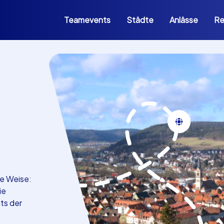
Teamevents
Städte
Anlässe
Re
he Weise:
ie
ts der