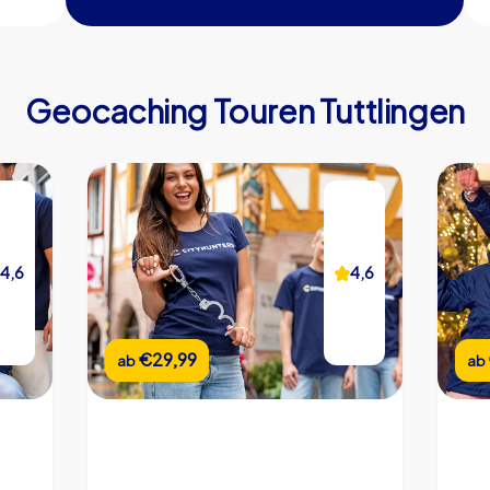
CityHunters Teamguides vor Ort
iPad mit CityHunters App
Geocaching Touren Tuttlingen
20 Rätselstationen
Support Hotline während der Tour
Bildergalerie der Veranstaltung
Teamchat
4,6
4,6
4,2
4,6
Echtzeit Highscore
Individueller Start- & Endpunkt
€22,99
€29,99
ab
ab
ab
ab
Individuelle Dauer
Eigene Rätsel (optional)
Eigenes Branding (optional)