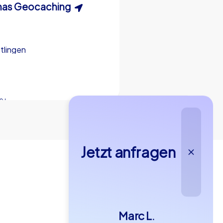
hatzsuche
as Geocaching
Xmas Adventure
tlingen
tlingen
Tuttlingen
0 h
0 h
15-1,000
5-200
2,0 h
Jetzt anfragen
4,6
Marc L.
€49,99