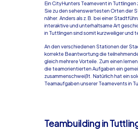
Ein CityHunters Teamevent in Tuttlingen 
Sie zu den sehenswertesten Orten der Sta
näher. Anders als z.B. bei einer Stadtfüh
interaktive und unterhaltsame Art geschic
in Tuttlingen sind somit kurzweiliger und 
iPad Tour
An den verschiedenen Stationen der Stadtr
korrekte Beantwortung die teilnehmende
gleich mehrere Vorteile. Zum einen lerne
Tuttlingen
die teamorientierten Aufgaben ein gemein
zusammenschweißt. Natürlich hat ein sol
Teamaufgaben unserer Teamevents in Tut
1,5-3,0 h
15-1
Teambuilding in Tuttli