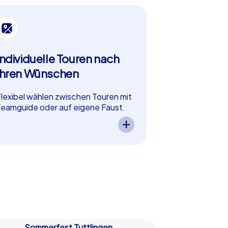
Individuelle Touren nach
Zusammen
Ihren Wünschen
Gemeinsam H
meistern und 
lexibel wählen zwischen Touren mit
Ein Teamevent 
eamguide oder auf eigene Faust.
fördert die K
ir bieten Teamevents in Tuttlingen
bringt Ihr Te
anz nach Ihren Vorstellungen:
Gemeinsame 
ählen Sie zwischen einer
steigern Moti
etreuten Tour mit Teamguide vor
und fördern gl
rt oder erkunden Sie die Stadt
individuellen 
lexibel auf eigene Faust. Sie
– beste Vorau
möchten Ihr eigenes Smartphone
produktive, h
utzen oder lieber eine Tour mit
Zusammenarbe
ereitgestellten Geräten? Wir
ieten Events, die optimal zu Ihren
Wünschen und Budget passen.
Sommerfest Tuttlingen