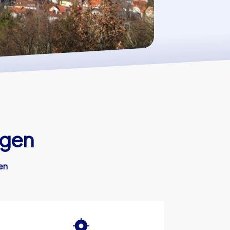
ngen
en