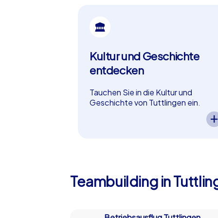
Kultur und Geschichte
entdecken
Tauchen Sie in die Kultur und
Geschichte von Tuttlingen ein.
Ein CityHunters Teamevent in
Tuttlingen ermöglicht es Ihnen,
die kulturellen und historischen
Highlights der Stadt zu erleben.
Spannende Aufgaben führen Ihr
Team durch die Geschichte
von Tuttlingen und fördern dabei
Teambuilding in Tuttlin
Zusammenarbeit und Wissensdurst 
perfekt als in Tuttlingen!
Betriebsausflug Tuttlingen