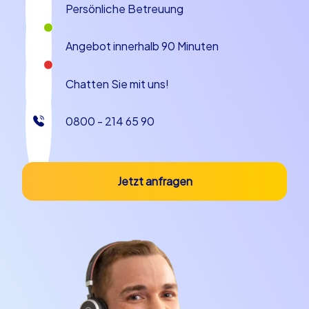
Persönliche Betreuung
Amberg oder Weihnachtsfeier in Amberg – unsere
CityHunters Teamevents bieten für jeden Anlass das
Angebot innerhalb 90 Minuten
passende Erlebnis. Die vielfältigen Touren fördern den
Teamgeist, stärken die Zusammenarbeit und sorgen für
jede Menge Spaß. Lassen Sie sich von der
Chatten Sie mit uns!
mittelalterlichen Kulisse Ambergs inspirieren und erleben
Sie ein unvergessliches Teambuilding in Amberg.
0800 - 214 65 90
Kontaktieren Sie uns, um Ihr individuelles Teamevent zu
planen und gemeinsam mit Ihrem Team auf
Entdeckungstour zu gehen. Wir freuen uns darauf, Ihnen
und Ihrem Team ein unvergessliches Erlebnis zu bieten!
Jetzt anfragen