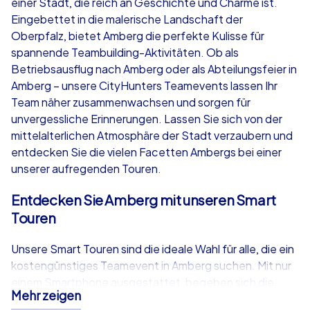
einer Stadt, die reich an Geschichte und Charme ist.
ab
€49,99
ab
€49,99
Eingebettet in die malerische Landschaft der
Oberpfalz, bietet Amberg die perfekte Kulisse für
spannende Teambuilding-Aktivitäten. Ob als
Betriebsausflug nach Amberg oder als Abteilungsfeier in
Amberg – unsere CityHunters Teamevents lassen Ihr
iPad Tour
Krimi iPad T
Team näher zusammenwachsen und sorgen für
unvergessliche Erinnerungen. Lassen Sie sich von der
mittelalterlichen Atmosphäre der Stadt verzaubern und
entdecken Sie die vielen Facetten Ambergs bei einer
Amberg
Amberg
unserer aufregenden Touren.
Entdecken Sie Amberg mit unseren Smart
Touren
1,5-3,0 h
15-1,000
1,5-3,0 h
Unsere Smart Touren sind die ideale Wahl für alle, die ein
kostengünstiges Teamevent in Amberg suchen. Mit nur
einem Smartphone ausgestattet, begeben sich die
Mehr zeigen
Teilnehmer auf eine spannende Reise durch die Stadt.