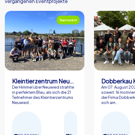
vergangenen Eventprojekte
Teamevent
Kleintierzentrum Neuwied Greve, Ritter GbR
Dobberkau 
Der Himmel über Neuwied strahlte
Am 07. August 202
in perfektem Blau, als sich die 21
soweit: 16 motivier
Teilnehmer des Kleintierzentrums
der Firma Dobberk
Neuwied...
sich am...