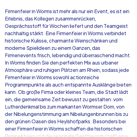
4,7
Firmenfeier in Worms ist mehr als nur ein Event, es ist ein
Erlebnis, das Kollegen zusammenrücken,
ab
€49,99
ab
€49,99
Gesprächsstoff für Wochen liefert und den Teamgeist
nachhaltig stärkt. Eine Firmenfeier in Worms verbindet
historische Kulisse, charmante Weinschänken und
moderne Spielideen zu einem Ganzen, das
Firmenevents frisch, lebendig und überraschend macht.
iPad Tour
Krimi iPad T
In Worms finden Sie den perfekten Mix aus urbaner
Atmosphäre und ruhigen Plätzen am Rhein, sodass jede
Firmenfeier in Worms sowohl actionreiche
Programmpunkte als auch entspannte Ausklänge bieten
Worms
Worms
kann. Ob große Firma oder kleines Team, die Stadt lädt
ein, die gemeinsame Zeit bewusst zu gestalten: vom
Lutherdenkmal bis zum markanten Wormser Dom, von
der Nibelungenstimmung am Nibelungenbrunnen bis zu
den grünen Oasen des Heylshofparks. Besonders bei
1,5-3,0 h
15-1,000
1,5-3,0 h
einer Firmenfeier in Worms schaffen die historischen
Perspektiven und die regionale Gastfreundschaft eine