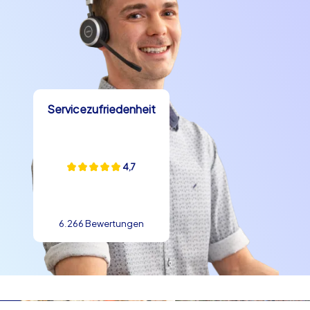
Pausen und Teamaufgaben. Anekdoten aus der
Geschichte Heidelbergs, etwa die Verbindung zur
Romantik und Besuche berühmter Dichter, geben
zusätzlichen Gesprächsstoff und schaffen kulturellen
Kontext. Kulinarisch kann eine Firmenfeier in Heidelberg
mit lokalen Spezialitäten bereichert werden: Probieren
Servicezufriedenheit
Sie den Heidelberger Studentenkuss als süße
Erinnerung, genießen Sie regionale Weine vom Neckar
und entdecken Sie in den Gassen Spezialitäten, die
perfekt zum After-Event passen. Solche
4,7
Genussmomente sind oft jene Details, die aus einer
guten Firmenfeier in Heidelberg eine unvergessliche
Feier machen.
6.266 Bewertungen
Teambuilding in Heidelberg funktioniert
nachhaltig
Teambuilding in Heidelberg ist mehr als nur ein
Begleitprogramm — es ist ein gezielter Impuls für