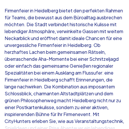
4,7
Firmenfeier in Heidelberg bietet den perfekten Rahmen
für Teams, die bewusst aus dem Büroalltag ausbrechen
ab
€49,99
ab
€49,99
möchten. Die Stadt verbindet historische Kulisse mit
lebendiger Atmosphäre, verwinkelte Gassen mit weitem
Neckarblick und eröffnet damit ideale Chancen für eine
unvergessliche Firmenfeier in Heidelberg. Ob
herzhaftes Lachen beim gemeinsamen Rätseln,
iPad Tour
Krimi iPad T
überraschende Aha-Momente bei einer Schnitzeljagd
oder einfach das gemeinsame Genießen regionaler
Spezialitäten bei einem Ausklang am Flussufer: eine
Firmenfeier in Heidelberg schafft Erinnerungen, die
Heidelberg
Heidelberg
lange nachwirken. Die Kombination aus imposantem
Schlossblick, charmanten Altstadtplätzen und dem
grünen Philosophenweg macht Heidelberg nicht nur zu
einer Postkartenkulisse, sondern zu einer aktiven,
inspirierenden Bühne für Ihr Firmenevent. Mit
1,5-3,0 h
15-1,000
1,5-3,0 h
CityHunters erleben Sie, wie aus Veranstaltungstechnik,
Spielideen und einer Prise Abenteuer ein lebendiges