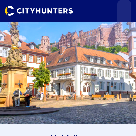
Teamevents
Städte
Anlässe