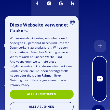
Diese Webseite verwendet
Cookies.
ENGLISH
Wir verwenden Cookies, um Inhalte und
Anzeigen zu personalisieren und unseren
GERMAN
Navigation
Datenverkehr zu analysieren. Wir geben
SPANISH
Informationen über Ihre Nutzung unserer
Startseite
Website auch an unsere Werbe- und
FRENCH
Analysepartner weiter, die diese
Anfrage
Anlässe
möglicherweise mit anderen Informationen
ITALIAN
kombinieren, die Sie ihnen bereitgestellt
Blog
Firmenfeier
haben oder die sie im Rahmen Ihrer
DUTCH
Nutzung ihrer Dienste gesammelt haben.
Stellenangebote
Teamtraining
Privacy Policy
Teamevents
Bildergalerie
Rahmenprogramm
ALLE AKZEPTIEREN
Geocaching
Über uns
Outdoor Event
Krimi Geocaching
ALLE ABLEHNEN