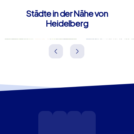
Teamevent in Heidelberg bleibt im Gedächtnis, stärkt
Zusammenhalt und liefert Erzählstoff für Wochen.
Städte in der Nähe von
Buchen Sie eine Firmenfeier in Heidelberg, die inspiriert,
Heidelberg
verbindet und begeistert.
Mannheim
Ludwigshafen a
Deutschland
Deutschland