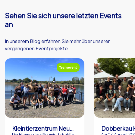
Sehen Sie sich unsere letzten Events
an
In unserem Blog erfahren Sie mehr über unserer
vergangenen Eventprojekte
Teamevent
Kleintierzentrum Neuwied Greve, Ritter GbR
Dobberkau 
Der Himmel über Neuwied strahlte
Am 07. August 202