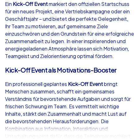
Ein
Kick-Off Event
markiert den offiziellen Startschuss
für ein neues Projekt, eine Vertriebskampagne oder ein
ab
€49,99
ab
€49,99
Geschäftsjahr – und bietet die perfekte Gelegenheit,
Ihr Team zu motivieren, auf gemeinsame Ziele
einzuschwören und den Grundstein für eine erfolgreiche
Zusammenarbeit zu legen. In einer inspirierenden und
energiegeladenen Atmosphäre lassen sich Motivation,
iPad Tour
Krimi iPad T
Teamgeist und Zielorientierung optimal fördern.
Kick-Off Event als Motivations-Booster
Stade
Stade
Ein professionell geplantes
Kick-Off Event
bringt
Menschen zusammen, schafft ein gemeinsames
Verständnis für bevorstehende Aufgaben und sorgt für
frischen Schwung im Team. Es vermittelt wichtige
Inhalte, stärkt den Zusammenhalt und macht Lust auf
1,5-3,0 h
15-1,000
1,5-3,0 h
die bevorstehenden Herausforderungen. Die
Kombination aus Information, Interaktion und
Unterhaltung sorgt dafür, dass die Teilnehmer motiviert