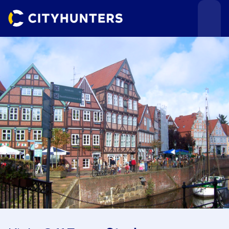
Teamevents
Städte
Anlässe