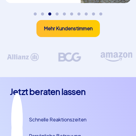
Ein
Kick-Off Event
mit CityHunters schafft eine
motivierende, positive Grundstimmung und verbindet
Ihre Teilnehmer auf einer persönlichen Ebene. Mit der
Mehr Kundenstimmen
iPad Tour oder dem Geocaching schaffen Sie ein
Erlebnis, das begeistert, zusammenschweißt und
nachhaltig wirkt – die beste Basis für ein erfolgreiches
Projekt oder Geschäftsjahr.
Jetzt beraten lassen
Schnelle Reaktionszeiten
Persönliche Betreuung