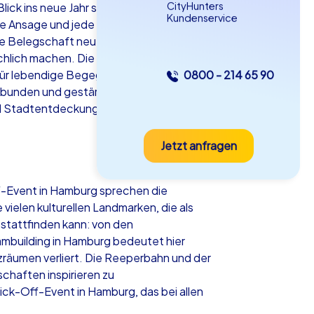
CityHunters
ick ins neue Jahr starten wollen. Ein
Kundenservice
e Ansage und jede Idee gleich ein ganz
te Belegschaft neu bündeln möchten:
hlich machen. Die Elbe, die
 für lebendige Begegnungen. Ein Kick-
0800 - 214 65 90
as iPad Tour
erbunden und gestärkt in die kommenden
nd Stadtentdeckung ohne steife
Jetzt anfragen
mburg
ff-Event in Hamburg sprechen die
ielen kulturellen Landmarken, die als
stattfinden kann: von den
5-2,0 h
15-1,000
eambuilding in Hamburg bedeutet hier
räumen verliert. Die Reeperbahn und der
haften inspirieren zu
ck-Off-Event in Hamburg, das bei allen