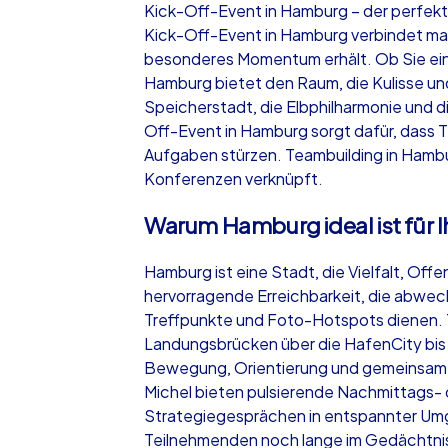
Kick-Off-Event in Hamburg – der perfekte 
Kick-Off-Event in Hamburg verbindet mari
besonderes Momentum erhält. Ob Sie ein
Hamburg bietet den Raum, die Kulisse und
Speicherstadt, die Elbphilharmonie und d
iPad Tour
Off-Event in Hamburg sorgt dafür, dass 
Aufgaben stürzen. Teambuilding in Hambu
Konferenzen verknüpft.
Hamburg
Warum Hamburg ideal ist für I
Hamburg ist eine Stadt, die Vielfalt, Of
hervorragende Erreichbarkeit, die abwec
Treffpunkte und Foto-Hotspots dienen. T
1,5-3,0 h
15-1
Landungsbrücken über die HafenCity bis z
Bewegung, Orientierung und gemeinsames
Michel bieten pulsierende Nachmittags-
Strategiegesprächen in entspannter Umge
Teilnehmenden noch lange im Gedächtnis