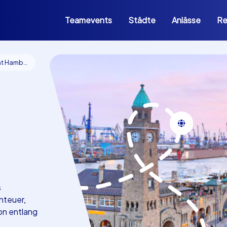
Teamevents
Städte
Anlässe
Re
 Hamburg
s
nteuer,
on entlang