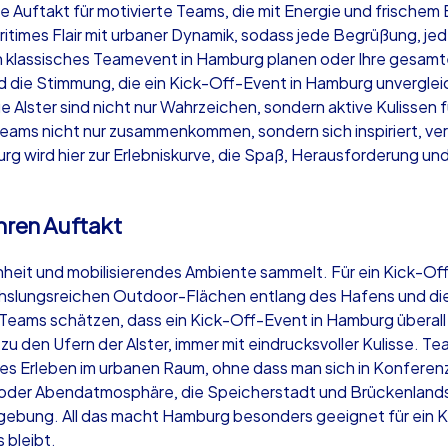
Auftakt für motivierte Teams, die mit Energie und frischem Bl
times Flair mit urbaner Dynamik, sodass jede Begrüßung, jed
 klassisches Teamevent in Hamburg planen oder Ihre gesam
 die Stimmung, die ein Kick-Off-Event in Hamburg unvergleic
ie Alster sind nicht nur Wahrzeichen, sondern aktive Kulissen
Krimi iPad Tour
Xm
Teams nicht nur zusammenkommen, sondern sich inspiriert, v
rg wird hier zur Erlebniskurve, die Spaß, Herausforderung u
Hamburg
Ha
hren Auftakt
fenheit und mobilisierendes Ambiente sammelt. Für ein Kick-O
hslungsreichen Outdoor-Flächen entlang des Hafens und die v
eams schätzen, dass ein Kick-Off-Event in Hamburg überall 
,000
1,5-3,0 h
15-500
1,
u den Ufern der Alster, immer mit eindrucksvoller Kulisse. T
 Erleben im urbanen Raum, ohne dass man sich in Konferenz
 oder Abendatmosphäre, die Speicherstadt und Brückenlandsc
bung. All das macht Hamburg besonders geeignet für ein Ki
 bleibt.