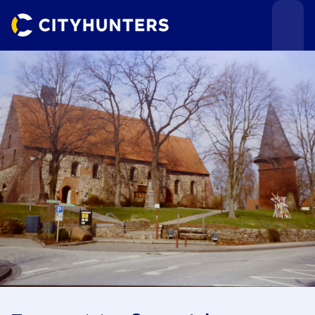
Teamevents
Städte
Anlässe