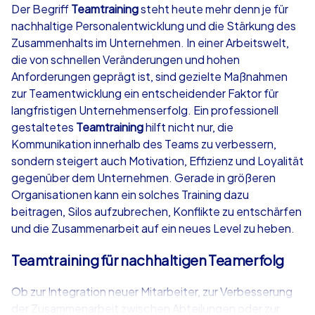
Der Begriff
Teamtraining
steht heute mehr denn je für
nachhaltige Personalentwicklung und die Stärkung des
ab
€49,99
ab
€49,99
Zusammenhalts im Unternehmen. In einer Arbeitswelt,
die von schnellen Veränderungen und hohen
Anforderungen geprägt ist, sind gezielte Maßnahmen
zur Teamentwicklung ein entscheidender Faktor für
langfristigen Unternehmenserfolg. Ein professionell
iPad Tour
Krimi iPad T
gestaltetes
Teamtraining
hilft nicht nur, die
Kommunikation innerhalb des Teams zu verbessern,
sondern steigert auch Motivation, Effizienz und Loyalität
gegenüber dem Unternehmen. Gerade in größeren
Seevetal
Seevetal
Organisationen kann ein solches Training dazu
beitragen, Silos aufzubrechen, Konflikte zu entschärfen
und die Zusammenarbeit auf ein neues Level zu heben.
Teamtraining für nachhaltigen Teamerfolg
1,5-3,0 h
15-1,000
1,5-3,0 h
Ob zur Integration neuer Mitarbeiter, zur Verbesserung
der Zusammenarbeit zwischen Abteilungen oder zur