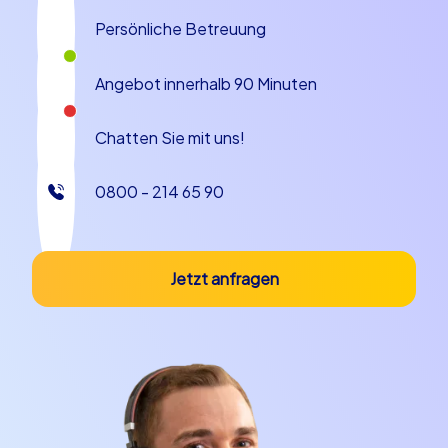
Persönliche Betreuung
Ein gut gestaltetes
Teamtraining
ist weit mehr als ein
einmaliges Event – es ist eine Investition in den
Angebot innerhalb 90 Minuten
langfristigen Erfolg Ihres Unternehmens. Mit den
CityHunters Outdoor-Events verbinden Sie praxisnahes
Chatten Sie mit uns!
Lernen mit Spaß, Bewegung und gemeinsamen
Erfolgserlebnissen. Die positiven Effekte auf Motivation,
Zusammenarbeit und Arbeitsklima werden Sie noch
0800 - 214 65 90
lange nach dem Event spüren. Starten Sie jetzt in Ihr
maßgeschneidertes Teamtraining und erleben Sie, wie
Ihre Mitarbeiter zu einer noch stärkeren Einheit
Jetzt anfragen
zusammenwachsen.