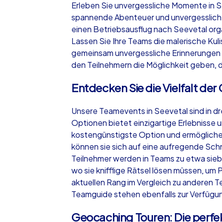
Erleben Sie unvergessliche Momente in S
spannende Abenteuer und unvergessliche
einen Betriebsausflug nach Seevetal or
Lassen Sie Ihre Teams die malerische Ku
gemeinsam unvergessliche Erinnerungen sc
iPad Tour
den Teilnehmern die Möglichkeit geben, d
Entdecken Sie die Vielfalt de
Seevetal
Unsere Teamevents in Seevetal sind in d
Optionen bietet einzigartige Erlebnisse 
kostengünstigste Option und ermöglichen
können sie sich auf eine aufregende Sch
Teilnehmer werden in Teams zu etwa sieb
1,5-3,0 h
15-1
wo sie knifflige Rätsel lösen müssen, um
aktuellen Rang im Vergleich zu anderen
Teamguide stehen ebenfalls zur Verfügung
Geocaching Touren: Die perf