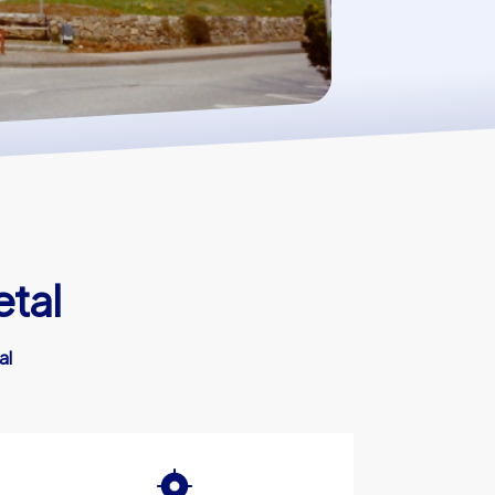
etal
al