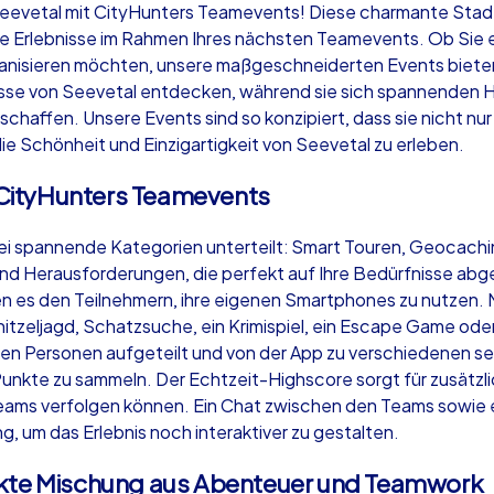
eevetal mit CityHunters Teamevents! Diese charmante Stadt 
 Erlebnisse im Rahmen Ihres nächsten Teamevents. Ob Sie ei
ganisieren möchten, unsere maßgeschneiderten Events biete
lisse von Seevetal entdecken, während sie sich spannenden 
haffen. Unsere Events sind so konzipiert, dass sie nicht nu
Krimi iPad Tour
Xm
ie Schönheit und Einzigartigkeit von Seevetal zu erleben.
r CityHunters Teamevents
Seevetal
Se
rei spannende Kategorien unterteilt: Smart Touren, Geocachi
und Herausforderungen, die perfekt auf Ihre Bedürfnisse abge
 es den Teilnehmern, ihre eigenen Smartphones zu nutzen. Mi
nitzeljagd, Schatzsuche, ein Krimispiel, ein Escape Game od
en Personen aufgeteilt und von der App zu verschiedenen s
,000
1,5-3,0 h
15-500
1,
 Punkte zu sammeln. Der Echtzeit-Highscore sorgt für zusätzl
 Teams verfolgen können. Ein Chat zwischen den Teams sowie
, um das Erlebnis noch interaktiver zu gestalten.
ekte Mischung aus Abenteuer und Teamwork