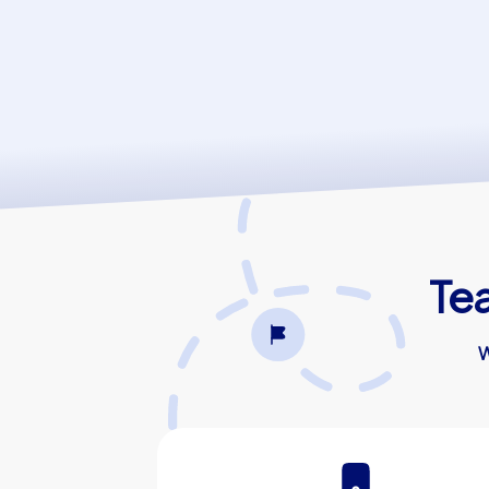
Tea
W