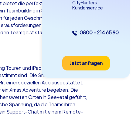
CityHunters
bietet die perfekte Kulisse für
Kundenservice
n Teambuilding in Seevetal planen oder
n für jeden Geschmack das Richtige.
Herausforderungen stellen und
r den Teamgeist stärken, sondern auch
0800 - 214 65 90
as iPad Tour
Jetzt anfragen
evetal
ng Touren und iPad Touren. Jede dieser
stimmt sind. Die Smart Touren sind die
t einer speziellen App ausgestattet,
er ein Xmas Adventure begeben. Die
ehenswerten Orten in Seevetal geführt,
5-2,0 h
15-1,000
iche Spannung, da die Teams ihren
 ein Support-Chat mit einem Remote-