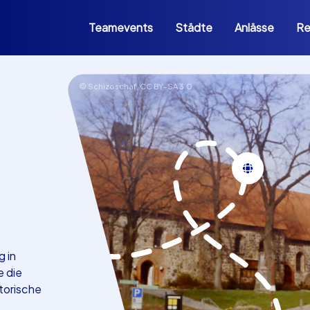
Teamevents
Städte
Anlässe
Re
© Schizoschaf,
CC BY-SA 3.0
g in
e die
torische