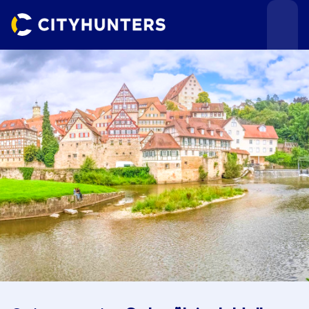
Teamevents
Städte
Anlässe