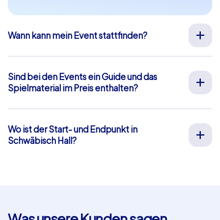
Wann kann mein Event stattfinden?
Wir organisieren unsere Teamevents für Sie an Ihrem
Wunschtermin an 365 Tagen im Jahr. Wenn Sie erfahren
möchten ob Ihr Wunschtermin noch verfügbar ist,
Sind bei den Events ein Guide und das
fragen Sie
hier
gleich Ihr unverbindliches Angebot an.
Spielmaterial im Preis enthalten?
Die Startzeit Ihres Events können Sie frei zwischen 9-
Bei unseren Full-Service Teamevents ist sowohl die Vor-
20 Uhr wählen.
Ort-Betreuung durch unsere Guides als auch die
Bereitstellung aller Materialien im Preis enthalten,
Wo ist der Start- und Endpunkt in
sodass Sie sich vorab um nichts weiter kümmern
Schwäbisch Hall?
müssen. Die einzige Ausnahme hiervon sind unsere
Der Start- und Endpunkt in Schwäbisch Hall ist: Im Haal
Smartphone-Touren. Hierbei nutzen Sie Ihre eigenen
3. Klicken Sie
hier
für eine Kartenansicht. Das blau
Smartphones und profitieren von einer Chat-Betreuung
hinterlegte Gebiet markiert unser Eventgebiet, in dem
innerhalb unserer App die wir Ihnen kostenfrei zur
die Aufgaben und Rätsel unserer Teamevents liegen.
Verfügung stellen.
Bei unseren Geocaching und iPad Touren können Sie in
diesem Gebiet einen eigenen Start- und Endpunkt
Was unsere Kunden sagen