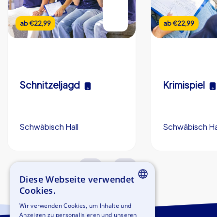
ab
€22,99
ab
€22,99
Schnitzeljagd
Krimispiel
Schwäbisch Hall
Schwäbisch Ha
3,0 h
5-200
3,0 h
Diese Webseite verwendet
Cookies.
ENGLISH
Wir verwenden Cookies, um Inhalte und
Anzeigen zu personalisieren und unseren
GERMAN