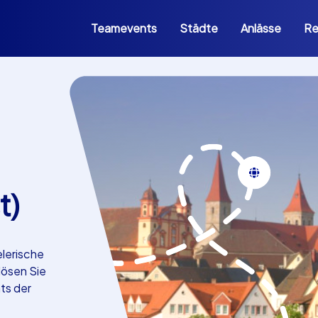
Teamevents
Städte
Anlässe
Re
t)
elerische
 lösen Sie
ts der