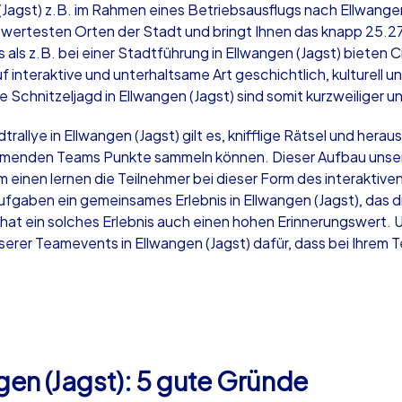
Jagst) z.B. im Rahmen eines Betriebsausflugs nach Ellwangen
nswertesten Orten der Stadt und bringt Ihnen das knapp 25.2
rs als z.B. bei einer Stadtführung in Ellwangen (Jagst) biete
uf interaktive und unterhaltsame Art geschichtlich, kulturell u
 Schnitzeljagd in Ellwangen (Jagst) sind somit kurzweiliger u
Krimi iPad Tour
Xm
allye in Ellwangen (Jagst) gilt es, knifflige Rätsel und her
hmenden Teams Punkte sammeln können. Dieser Aufbau unsere
um einen lernen die Teilnehmer bei dieser Form des interakti
Ellwangen (Jagst)
Ell
fgaben ein gemeinsames Erlebnis in Ellwangen (Jagst), das d
at ein solches Erlebnis auch einen hohen Erinnerungswert. U
er Teamevents in Ellwangen (Jagst) dafür, dass bei Ihrem T
,000
1,5-3,0 h
15-500
1,
gen (Jagst): 5 gute Gründe