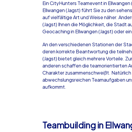
Ein CityHunters Teamevent in Ellwangen (
Ellwangen (Jagst) führt Sie zu den sehe
auf vielfältige Art und Weise näher. Ande
(Jagst) Ihnen die Möglichkeit, die Stadt a
Geocaching in Ellwangen (Jagst) oder eine
iPad Tour
An den verschiedenen Stationen der Stadtr
deren korrekte Beantwortung die teilne
(Jagst) bietet gleich mehrere Vorteile. Z
Ellwangen (Jagst)
anderen schaffen die teamorientierten Au
Charakter zusammenschweißt. Natürlich h
abwechslungsreichen Teamaufgaben unser
aufkommt.
1,5-3,0 h
15-1
Teambuilding in Ellwan