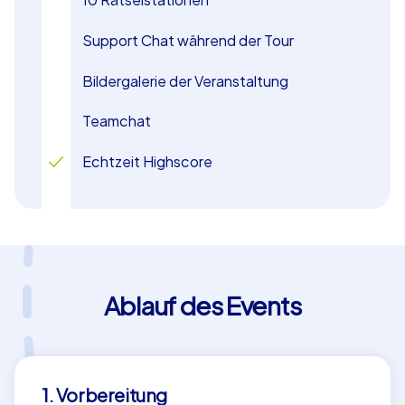
Entdeckungslust – ideal für ein Teambuilding in
Support Chat während der Tour
Regensburg, das Ihre Mitarbeitenden begeistert und
motiviert. Starten Sie Ihr Abenteuer und erleben Sie, wie
Bildergalerie der Veranstaltung
Ihr Team gemeinsam die Geheimnisse der Stadt lüftet!
Teamchat
Echtzeit Highscore
Ablauf des Events
1. Vorbereitung