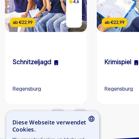
4,6
ab
€22,99
ab
€22,99
Schnitzeljagd
Krimispiel
Regensburg
Regensburg
3,0 h
5-200
3,0 h
Diese Webseite verwendet
Cookies.
ENGLISH