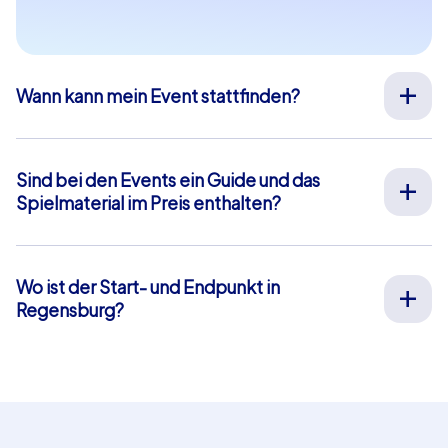
Wann kann mein Event stattfinden?
Wir organisieren unsere Teamevents für Sie an Ihrem
Wunschtermin an 365 Tagen im Jahr. Wenn Sie erfahren
möchten ob Ihr Wunschtermin noch verfügbar ist,
Sind bei den Events ein Guide und das
fragen Sie
hier
gleich Ihr unverbindliches Angebot an.
Spielmaterial im Preis enthalten?
Die Startzeit Ihres Events können Sie frei zwischen 9-
Bei unseren Full-Service Teamevents ist sowohl die Vor-
20 Uhr wählen.
Ort-Betreuung durch unsere Guides als auch die
Bereitstellung aller Materialien im Preis enthalten,
Wo ist der Start- und Endpunkt in
sodass Sie sich vorab um nichts weiter kümmern
Regensburg?
müssen. Die einzige Ausnahme hiervon sind unsere
Der Start- und Endpunkt in Regensburg ist:
Smartphone-Touren. Hierbei nutzen Sie Ihre eigenen
Kohlenmarkt. Klicken Sie
hier
für eine Kartenansicht.
Smartphones und profitieren von einer Chat-Betreuung
Das blau hinterlegte Gebiet markiert unser Eventgebiet,
innerhalb unserer App die wir Ihnen kostenfrei zur
in dem die Aufgaben und Rätsel unserer Teamevents
Verfügung stellen.
liegen. Bei unseren Geocaching und iPad Touren können