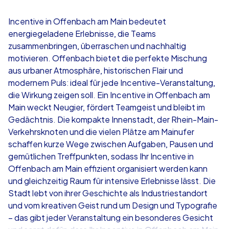
4,7
Incentive in Offenbach am Main bedeutet
energiegeladene Erlebnisse, die Teams
ab
€49,99
ab
€49,99
zusammenbringen, überraschen und nachhaltig
motivieren. Offenbach bietet die perfekte Mischung
aus urbaner Atmosphäre, historischen Flair und
modernem Puls: ideal für jede Incentive-Veranstaltung,
die Wirkung zeigen soll. Ein Incentive in Offenbach am
iPad Tour
Krimi iPad T
Main weckt Neugier, fördert Teamgeist und bleibt im
Gedächtnis. Die kompakte Innenstadt, der Rhein-Main-
Verkehrsknoten und die vielen Plätze am Mainufer
schaffen kurze Wege zwischen Aufgaben, Pausen und
Offenbach am Main
Offenbach am 
gemütlichen Treffpunkten, sodass Ihr Incentive in
Offenbach am Main effizient organisiert werden kann
und gleichzeitig Raum für intensive Erlebnisse lässt. Die
Stadt lebt von ihrer Geschichte als Industriestandort
und vom kreativen Geist rund um Design und Typografie
1,5-3,0 h
15-1,000
1,5-3,0 h
– das gibt jeder Veranstaltung ein besonderes Gesicht