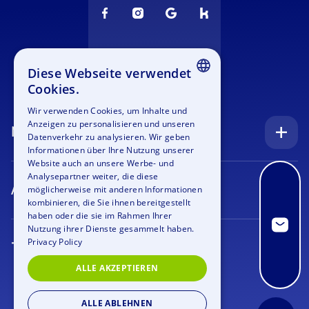
Diese Webseite verwendet
Cookies.
ENGLISH
Wir verwenden Cookies, um Inhalte und
Anzeigen zu personalisieren und unseren
GERMAN
Navigation
Datenverkehr zu analysieren. Wir geben
SPANISH
Informationen über Ihre Nutzung unserer
Startseite
Website auch an unsere Werbe- und
FRENCH
Analysepartner weiter, die diese
Anfrage
Anlässe
möglicherweise mit anderen Informationen
ITALIAN
kombinieren, die Sie ihnen bereitgestellt
Blog
Firmenfeier
haben oder die sie im Rahmen Ihrer
DUTCH
Nutzung ihrer Dienste gesammelt haben.
Stellenangebote
Teamtraining
Privacy Policy
Teamevents
Bildergalerie
Rahmenprogramm
ALLE AKZEPTIEREN
Geocaching
Über uns
Outdoor Event
Krimi Geocaching
ALLE ABLEHNEN