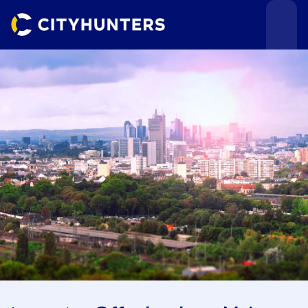
Teamevents
Städte
Anlässe