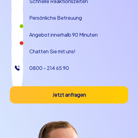
Schnelle Reaktionszeiten
Offenbach ist kompakt und dennoch reich an
motivierenden Motiven für Incentives: Plätze mit Blick
auf den Main, industrielle Hinterhöfe mit Charakter und
Persönliche Betreuung
grüne Inseln für kurze Reflektionseinheiten. Ein
Incentive in Offenbach am Main profitiert außerdem von
Angebot innerhalb 90 Minuten
der Nähe zu Frankfurt, sodass An- und Abreise
unkompliziert sind und man trotzdem das eigene,
Chatten Sie mit uns!
unverwechselbare Ambiente erlebt. Das Zusammenspiel
aus Tradition und Moderne macht die Stadt besonders
0800 - 214 65 90
attraktiv für Firmen, die ein Teambuilding in Offenbach
am Main suchen, das anders ist als die üblichen
Programmpunkte. Lokale Anekdoten über Schuh- und
Lederhandwerk sorgen immer wieder für Lacher beim
Jetzt anfragen
Team und schaffen Gesprächsanlässe, die weit über das
Event hinausreichen. Die Hafenpromenade und Plätze
wie der Wilhelmsplatz bieten sich hervorragend als
Start- oder Endpunkt für ein Teamevent in Offenbach
am Main, an dem Teams ihre Ergebnisse präsentieren
und gemeinsame Erfolge feiern können.