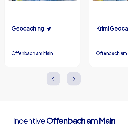
Individuelle Dauer
Eigene Rätsel (optional)
Schnitzeljagd
Krimispiel
Eigenes Branding (optional)
Geocaching
Krimi Geoc
Offenbach am Main
Offenbach am 
Offenbach am Main
Offenbach am 
3,0 h
5-200
3,0 h
1,5-3,0 h
15-1,000
2,0-3,0 h
Incentive
Offenbach am Main