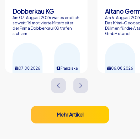
Betriebsklima. Wenn Sie ein Incentive in Offenbach am
Dobberkau KG
Altano Ger
Main planen, bietet die Stadt genug Raum für
Am 07. August 2026 war es endlich
Am 6. August 2026
maßgeschneiderte Tagesabläufe, abwechslungsreiche
soweit: 16 motivierte Mitarbeiter
Das Krimi-Geocac
der Firma Dobberkau KG trafen
Dülmen für die Al
Stationen und gemeinsame Erlebnisse, die noch lange
sich am...
GmbH stand...
nachklingen. Damit wird jedes Event zum positiven
Erlebnis für alle Beteiligten und stärkt nachhaltig die
Teamdynamik.
07.08.2026
Franziska
06.08.2026
Mehr Artikel