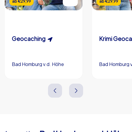
ab
€29,99
ab
€29,99
Individuelle Dauer
Eigene Rätsel (optional)
Schnitzeljagd
Krimispiel
Eigenes Branding (optional)
Geocaching
Krimi Geoc
Bad Homburg v.d. Höhe
Bad Homburg v
Bad Homburg v.d. Höhe
Bad Homburg v
3,0 h
5-200
3,0 h
1,5-3,0 h
15-1,000
2,0-3,0 h