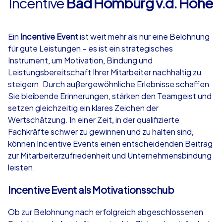
Incentive
Bad Homburg v.d. Höhe
4,7
Ein
Incentive Event
ist weit mehr als nur eine Belohnung
für gute Leistungen – es ist ein strategisches
ab
€49,99
ab
€49,99
Instrument, um Motivation, Bindung und
Leistungsbereitschaft Ihrer Mitarbeiter nachhaltig zu
steigern. Durch außergewöhnliche Erlebnisse schaffen
Sie bleibende Erinnerungen, stärken den Teamgeist und
setzen gleichzeitig ein klares Zeichen der
iPad Tour
Krimi iPad T
Wertschätzung. In einer Zeit, in der qualifizierte
Fachkräfte schwer zu gewinnen und zu halten sind,
können Incentive Events einen entscheidenden Beitrag
zur Mitarbeiterzufriedenheit und Unternehmensbindung
Bad Homburg v.d. Höhe
Bad Homburg v
leisten.
Incentive Event als Motivationsschub
Ob zur Belohnung nach erfolgreich abgeschlossenen
1,5-3,0 h
15-1,000
1,5-3,0 h