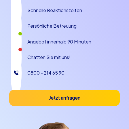
einen unvergesslichen Tag, sondern auch für langfristig
Schnelle Reaktionszeiten
positive Effekte im Unternehmen. Schaffen Sie
Erlebnisse, die motivieren – und lassen Sie Ihr nächstes
Incentive Event zu einem vollen Erfolg werden.
Persönliche Betreuung
Angebot innerhalb 90 Minuten
Chatten Sie mit uns!
0800 - 214 65 90
Jetzt anfragen