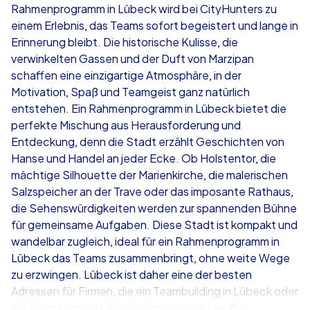
Rahmenprogramm in Lübeck wird bei CityHunters zu
einem Erlebnis, das Teams sofort begeistert und lange in
ab
€49,99
ab
€49,99
Erinnerung bleibt. Die historische Kulisse, die
verwinkelten Gassen und der Duft von Marzipan
schaffen eine einzigartige Atmosphäre, in der
Motivation, Spaß und Teamgeist ganz natürlich
entstehen. Ein Rahmenprogramm in Lübeck bietet die
iPad Tour
Krimi iPad T
perfekte Mischung aus Herausforderung und
Entdeckung, denn die Stadt erzählt Geschichten von
Hanse und Handel an jeder Ecke. Ob Holstentor, die
mächtige Silhouette der Marienkirche, die malerischen
Lübeck
Lübeck
Salzspeicher an der Trave oder das imposante Rathaus,
die Sehenswürdigkeiten werden zur spannenden Bühne
für gemeinsame Aufgaben. Diese Stadt ist kompakt und
wandelbar zugleich, ideal für ein Rahmenprogramm in
Lübeck das Teams zusammenbringt, ohne weite Wege
1,5-3,0 h
15-1,000
1,5-3,0 h
zu erzwingen. Lübeck ist daher eine der besten
Adressen für Firmen, die ein Teambuilding in Lübeck oder
ein Teamevent in Lübeck planen möchten. Bei