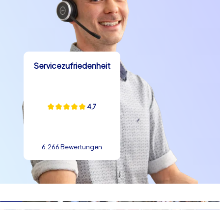
Lokale Spezialitäten wie Lübecker Marzipan eignen sich
hervorragend als Belohnung nach einer erfolgreichen
Aufgabe und sorgen für kulinarische Höhepunkte im
Rahmenprogramm in Lübeck. Wer ein intensives
Teambuilding in Lübeck plant, wird schnell merken wie
Servicezufriedenheit
die Umgebung den Zusammenhalt stärkt und
gemeinsame Erinnerungen formt.
Rahmenprogramm in Lübeck das begeistert
4,7
Ein Rahmenprogramm in Lübeck kann verschiedene
Ziele verfolgen vom reinen Spaßfaktor bis zur gezielten
Förderung von Kommunikation und Zusammenarbeit.
6.266 Bewertungen
CityHunters begründet jede Tour auf leicht
verständlichen Regeln und spannenden Aufgaben die
Teams motivieren, ohne dabei belehrend zu wirken.
Teilnehmer begegnen beim Spiel nicht nur
stimmungsvoller Architektur sondern auch kleinen
Überraschungen und Anekdoten die die Stadt lebendig