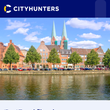
Teamevents
Städte
Anlässe