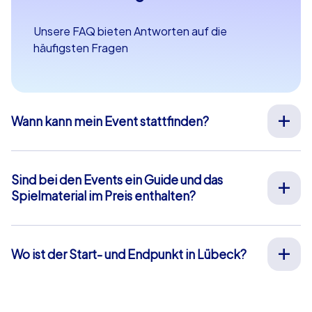
Unsere FAQ bieten Antworten auf die
häufigsten Fragen
Wann kann mein Event stattfinden?
Wir organisieren unsere Teamevents für Sie an Ihrem
Wunschtermin an 365 Tagen im Jahr. Wenn Sie erfahren
möchten ob Ihr Wunschtermin noch verfügbar ist,
Sind bei den Events ein Guide und das
fragen Sie
hier
gleich Ihr unverbindliches Angebot an.
Spielmaterial im Preis enthalten?
Die Startzeit Ihres Events können Sie frei zwischen 9-
Bei unseren Full-Service Teamevents ist sowohl die Vor-
20 Uhr wählen.
Ort-Betreuung durch unsere Guides als auch die
Bereitstellung aller Materialien im Preis enthalten,
Wo ist der Start- und Endpunkt in Lübeck?
sodass Sie sich vorab um nichts weiter kümmern
Der Start- und Endpunkt in Lübeck ist: Schrangen.
müssen. Die einzige Ausnahme hiervon sind unsere
Klicken Sie
hier
für eine Kartenansicht. Das blau
Smartphone-Touren. Hierbei nutzen Sie Ihre eigenen
hinterlegte Gebiet markiert unser Eventgebiet, in dem