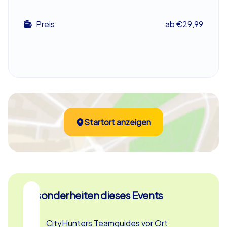
nächste Abteilungsfeier.
Preis
ab €29,99
Der krönende Abschluss Ihres Geocaching-
Abenteuers
Nachdem alle Aufgaben gemeistert und die Rätsel
gelöst sind, treffen sich alle Teams wieder am Zielort.
Hier erwartet Sie eine feierliche Siegerehrung, bei der
das beste Team gekürt wird. Doch unabhängig vom
Ergebnis haben Sie alle gewonnen: neue Eindrücke,
Startort anzeigen
spannende Erlebnisse und vor allem ein gestärktes
Gemeinschaftsgefühl. Ein Betriebsausflug nach
Karlsruhe wird so zu einem unvergesslichen Erlebnis, das
noch lange in Erinnerung bleibt. Geocaching in Karlsruhe
ist die perfekte Möglichkeit, die Stadt auf eine ganz
besondere Weise zu entdecken und dabei als Team
Besonderheiten dieses Events
zusammenzuwachsen.
Ob als Incentive für Ihre Mitarbeiter, als Teambuilding-
CityHunters Teamguides vor Ort