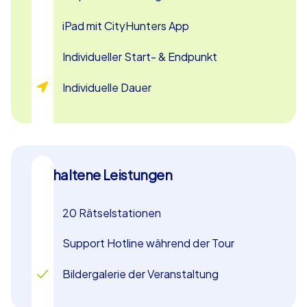
Maßnahme oder einfach als unterhaltsames Teamevent
in Karlsruhe – Geocaching bietet Ihnen die perfekte
iPad mit CityHunters App
Mischung aus Abenteuer, Spaß und Teamarbeit. Lassen
Sie sich diese einzigartige Gelegenheit nicht entgehen
Individueller Start- & Endpunkt
und erleben Sie Karlsruhe von seiner spannendsten
Seite!
Individuelle Dauer
Enthaltene Leistungen
20 Rätselstationen
Support Hotline während der Tour
Bildergalerie der Veranstaltung