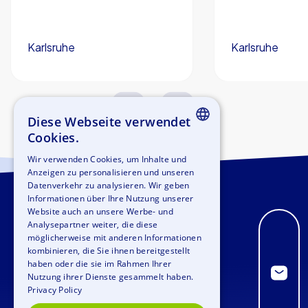
Karlsruhe
Karlsruhe
1,5-3,0 h
15-1,000
2,0-3,0 h
Diese Webseite verwendet
Cookies.
ENGLISH
Wir verwenden Cookies, um Inhalte und
Anzeigen zu personalisieren und unseren
GERMAN
Datenverkehr zu analysieren. Wir geben
SPANISH
Informationen über Ihre Nutzung unserer
Website auch an unsere Werbe- und
FRENCH
Analysepartner weiter, die diese
möglicherweise mit anderen Informationen
ITALIAN
kombinieren, die Sie ihnen bereitgestellt
haben oder die sie im Rahmen Ihrer
DUTCH
Nutzung ihrer Dienste gesammelt haben.
Privacy Policy