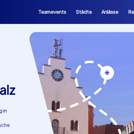
Teamevents
Städte
Anlässe
Re
alz
g in
ische