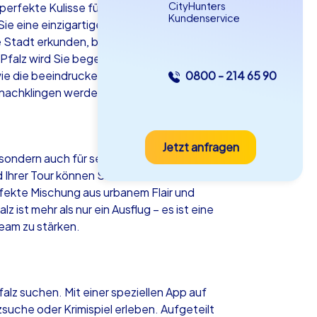
CityHunters
perfekte Kulisse für ein mitreißendes
Kundenservice
e eine einzigartige Mischung aus Spaß,
e Stadt erkunden, bei einer Geocaching
Pfalz wird Sie begeistern. Lassen Sie
ie die beeindruckende Stadtpfarrkirche
0800 - 214 65 90
as iPad Tour
h nachklingen werden.
Jetzt anfragen
dau in der Pfalz
 sondern auch für seine lebendige Kultur
nd Ihrer Tour können Sie die wunderschöne
fekte Mischung aus urbanem Flair und
 ist mehr als nur ein Ausflug – es ist eine
eam zu stärken.
5-2,0 h
15-1,000
alz suchen. Mit einer speziellen App auf
uche oder Krimispiel erleben. Aufgeteilt