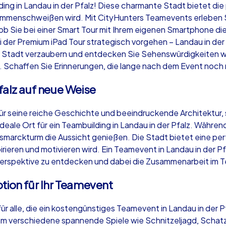
ing in Landau in der Pfalz! Diese charmante Stadt bietet die 
ammenschweißen wird. Mit CityHunters Teamevents erleben Si
b Sie bei einer Smart Tour mit Ihrem eigenen Smartphone di
i der Premium iPad Tour strategisch vorgehen – Landau in der 
er Stadt verzaubern und entdecken Sie Sehenswürdigkeiten w
Krimi iPad Tour
Xm
he. Schaffen Sie Erinnerungen, die lange nach dem Event noc
falz auf neue Weise
Landau in der Pfalz
Lan
 für seine reiche Geschichte und beeindruckende Architektur,
ideale Ort für ein Teambuilding in Landau in der Pfalz. Währe
marckturm die Aussicht genießen. Die Stadt bietet eine per
rieren und motivieren wird. Ein Teamevent in Landau in der Pfalz
Perspektive zu entdecken und dabei die Zusammenarbeit im T
,000
1,5-3,0 h
15-500
1,
tion für Ihr Teamevent
ür alle, die ein kostengünstiges Teamevent in Landau in der Pf
m verschiedene spannende Spiele wie Schnitzeljagd, Schatzs