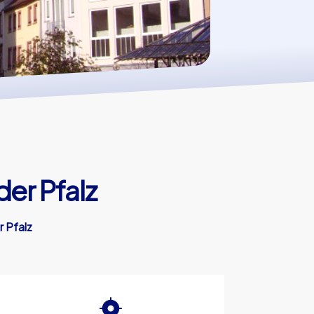
er Pfalz
r Pfalz