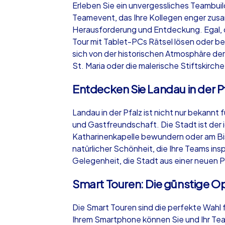
Erleben Sie ein unvergessliches Teambuild
Teamevent, das Ihre Kollegen enger zus
Herausforderung und Entdeckung. Egal, o
Tour mit Tablet-PCs Rätsel lösen oder be
sich von der historischen Atmosphäre d
iPad Tour
St. Maria oder die malerische Stiftskirc
Entdecken Sie Landau in der P
Landau in der Pfalz
Landau in der Pfalz ist nicht nur bekannt
und Gastfreundschaft. Die Stadt ist der 
Katharinenkapelle bewundern oder am Bis
natürlicher Schönheit, die Ihre Teams inspi
Gelegenheit, die Stadt aus einer neuen 
1,5-3,0 h
15-1
Smart Touren: Die günstige Op
Die Smart Touren sind die perfekte Wahl f
Ihrem Smartphone können Sie und Ihr Tea