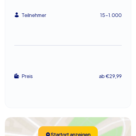
Kulisse für Ihre weihnachtliche Abteilungsfeier.
Das Xmas Geocaching in Freiberg ist nicht nur eine
Teilnehmer
15-1.000
unterhaltsame Aktivität, sondern auch ein
hervorragendes Teambuilding in Freiberg. Die
verschiedenen Aufgaben und Herausforderungen, die
Sie während der Tour lösen müssen, fördern die
Zusammenarbeit und den Teamgeist. Jede Aufgabe
erfordert Kreativität, Scharfsinn und Kommunikation,
sodass jedes Teammitglied seine Stärken einbringen
kann. Nur durch gemeinsames Handeln und
Preis
ab €29,99
strategisches Denken können Sie die meisten Punkte
sammeln und am Ende als Sieger hervorgehen.
Xmas Geocaching in Freiberg als intensives
Teambuilding
Die weihnachtlichen Teamaufgaben, die Sie beim Xmas
Geocaching in Freiberg erwarten, sind vielfältig und
Startort anzeigen