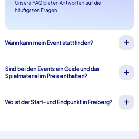
Unsere FAQ bieten Antworten auf die
häufigsten Fragen
Wann kann mein Event stattfinden?
Wir organisieren unsere Teamevents für Sie an Ihrem
Wunschtermin an 365 Tagen im Jahr. Wenn Sie erfahren
möchten ob Ihr Wunschtermin noch verfügbar ist,
Sind bei den Events ein Guide und das
fragen Sie
hier
gleich Ihr unverbindliches Angebot an.
Spielmaterial im Preis enthalten?
Die Startzeit Ihres Events können Sie frei zwischen 9-
Bei unseren Full-Service Teamevents ist sowohl die Vor-
20 Uhr wählen.
Ort-Betreuung durch unsere Guides als auch die
Bereitstellung aller Materialien im Preis enthalten,
Wo ist der Start- und Endpunkt in Freiberg?
sodass Sie sich vorab um nichts weiter kümmern
Der Start- und Endpunkt in Freiberg ist: Obermarkt 11.
müssen. Die einzige Ausnahme hiervon sind unsere
Klicken Sie
hier
für eine Kartenansicht. Das blau
Smartphone-Touren. Hierbei nutzen Sie Ihre eigenen
hinterlegte Gebiet markiert unser Eventgebiet, in dem
Smartphones und profitieren von einer Chat-Betreuung
die Aufgaben und Rätsel unserer Teamevents liegen.
innerhalb unserer App die wir Ihnen kostenfrei zur