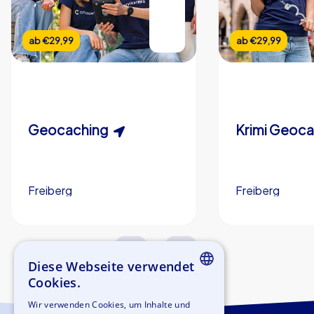
ab
€29,99
ab
€29,99
Geocaching
Krimi Geoc
Freiberg
Freiberg
1,5-3,0 h
15-1,000
2,0-3,0 h
Diese Webseite verwendet
Cookies.
ENGLISH
Wir verwenden Cookies, um Inhalte und