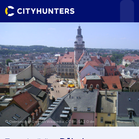
Teamevents
Städte
© Oxensepp at German Wikipedia,
CC BY-SA 2.0 de
Anlässe