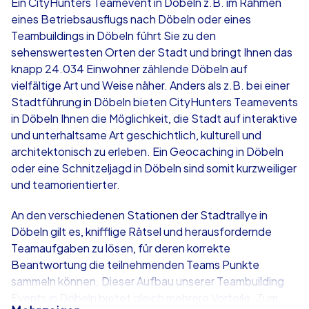
Ein CityHunters Teamevent in Döbeln z.B. im Rahmen
eines Betriebsausflugs nach Döbeln oder eines
ab
€49,99
ab
€49,99
Teambuildings in Döbeln führt Sie zu den
sehenswertesten Orten der Stadt und bringt Ihnen das
knapp 24.034 Einwohner zählende Döbeln auf
vielfältige Art und Weise näher. Anders als z.B. bei einer
Stadtführung in Döbeln bieten CityHunters Teamevents
iPad Tour
Krimi iPad T
in Döbeln Ihnen die Möglichkeit, die Stadt auf interaktive
und unterhaltsame Art geschichtlich, kulturell und
architektonisch zu erleben. Ein Geocaching in Döbeln
oder eine Schnitzeljagd in Döbeln sind somit kurzweiliger
Döbeln
Döbeln
und teamorientierter.
An den verschiedenen Stationen der Stadtrallye in
Döbeln gilt es, knifflige Rätsel und herausfordernde
Teamaufgaben zu lösen, für deren korrekte
1,5-3,0 h
15-1,000
1,5-3,0 h
Beantwortung die teilnehmenden Teams Punkte
sammeln können. Dieser Aufbau unserer Teambuilding
Events in Döbeln bietet gleich mehrere Vorteile. Zum