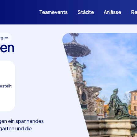
Teamevents
Städte
Anlässe
Re
angen
gen
estellt
angen ein spannendes
arten und die