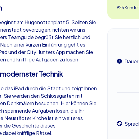
n
925 Kunden
beginnt am Hugenottenplatz 5. Sollten Sie
nnenstadt bevorzugen, richten wir uns
ers Teamguide begrüßt Sie herzlich und
 Nach einer kurzen Einführung geht es
iPad und der CityHunters App machen Sie
en und knifflige Aufgaben zu lösen.
Dauer
 modernster Technik
ie das iPad durch die Stadt und zeigt Ihnen
e. Sie werden den Schlossgarten mit
hen Denkmälern besuchen. Hier können Sie
ch spannende Aufgaben lösen, die Ihr
ie Neustädter Kirche ist ein weiteres
Sprac
ber die Geschichte dieses
dabei knifflige Rätsel.