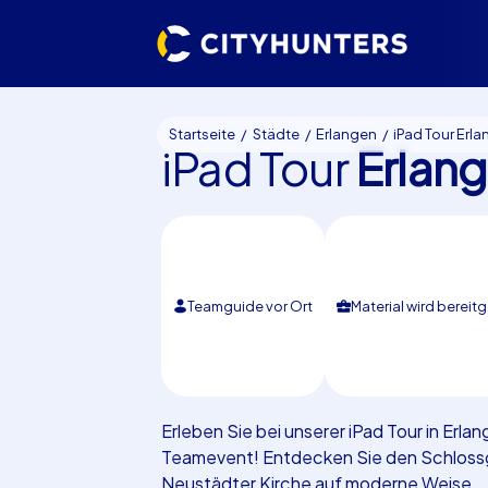
Startseite
Städte
Erlangen
iPad Tour Erl
iPad Tour
Erlan
Teamguide vor Ort
Material wird bereitg
Erleben Sie bei unserer iPad Tour in Erl
Teamevent! Entdecken Sie den Schlossg
Neustädter Kirche auf moderne Weise.