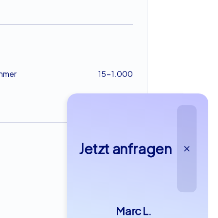
ehmer
15-1.000
Jetzt anfragen
ab €49,99
Marc L.