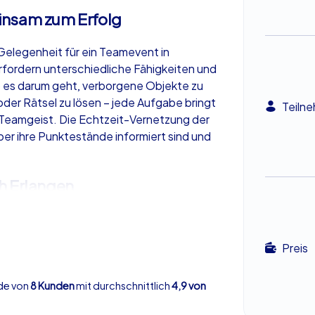
insam zum Erfolg
e Gelegenheit für ein Teamevent in
fordern unterschiedliche Fähigkeiten und
 es darum geht, verborgene Objekte zu
oder Rätsel zu lösen – jede Aufgabe bringt
Teiln
Teamgeist. Die Echtzeit-Vernetzung der
ber ihre Punktestände informiert sind und
h Erlangen
ne moderne und interaktive Möglichkeit, die
ten und die digitale Positionsanzeige
Preis
den. Dabei führt Sie die Tour nicht nur zu
dern auch zu weniger bekannten, aber
eres Highlight ist der Botanische Garten,
rde von
8 Kunden
mit durchschnittlich
4,9 von
enwelt bestaunen, sondern auch spannende