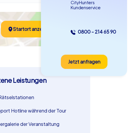
CityHunters
Kundenservice
Startort anzeigen
0800 - 214 65 90
Jetzt anfragen
tene Leistungen
Rätselstationen
port Hotline während der Tour
dergalerie der Veranstaltung