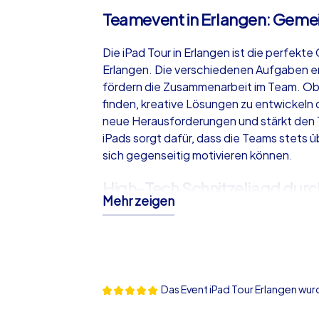
Teamevent in Erlangen: Geme
Die iPad Tour in Erlangen ist die perfekt
Erlangen. Die verschiedenen Aufgaben er
fördern die Zusammenarbeit im Team. Ob
finden, kreative Lösungen zu entwickeln 
neue Herausforderungen und stärkt den 
iPads sorgt dafür, dass die Teams stets ü
sich gegenseitig motivieren können.
High-Tech Schnitzeljagd durc
Mehr zeigen
Die iPad Tour in Erlangen bietet Ihnen ei
Stadt zu entdecken. Die eingebauten Kar
helfen Ihnen, sich problemlos zurechtzufin
den bekannten Sehenswürdigkeiten, son
ebenso faszinierenden Orten. Ein besond
Das Event iPad Tour Erlangen wu
wo Sie nicht nur die Vielfalt der Pflanz