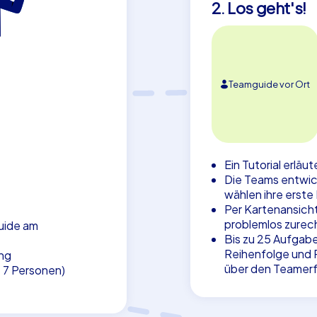
2. Los geht's!
Teamguide vor Ort
Ein Tutorial erläu
Die Teams entwic
wählen ihre erste
Per Kartenansicht
problemlos zurec
uide am
Bis zu 25 Aufgabe
Reihenfolge und P
ng
über den Teamerf
. 7 Personen)