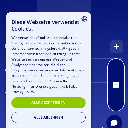
Diese Webseite verwendet
Cookies.
ENGLISH
Wir verwenden Cookies, um Inhalte und
Anzeigen zu personalisieren und unseren
GERMAN
Navigation
Datenverkehr zu analysieren. Wir geben
SPANISH
Informationen über Ihre Nutzung unserer
Startseite
Website auch an unsere Werbe- und
FRENCH
Analysepartner weiter, die diese
Anfrage
Anlässe
möglicherweise mit anderen Informationen
ITALIAN
kombinieren, die Sie ihnen bereitgestellt
Blog
Firmenfeier
haben oder die sie im Rahmen Ihrer
DUTCH
Nutzung ihrer Dienste gesammelt haben.
Stellenangebote
Teamtraining
Privacy Policy
Teamevents
Bildergalerie
Rahmenprogramm
ALLE AKZEPTIEREN
Geocaching
Über uns
Outdoor Event
Krimi Geocaching
ALLE ABLEHNEN
Kontakt
Azubi Event
Xmas Geocaching