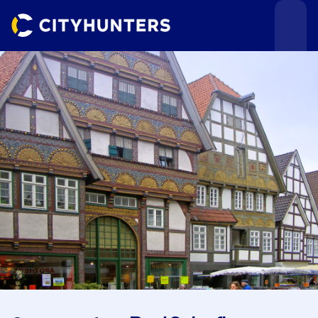
Teamevents
Städte
Anlässe