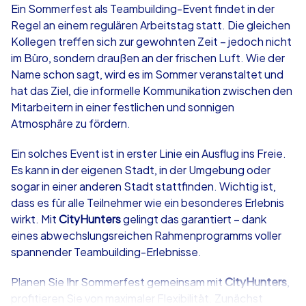
Ein Sommerfest als Teambuilding-Event findet in der
Regel an einem regulären Arbeitstag statt. Die gleichen
ab
€49,99
ab
€49,99
Kollegen treffen sich zur gewohnten Zeit – jedoch nicht
im Büro, sondern draußen an der frischen Luft. Wie der
Name schon sagt, wird es im Sommer veranstaltet und
hat das Ziel, die informelle Kommunikation zwischen den
Mitarbeitern in einer festlichen und sonnigen
iPad Tour
Krimi iPad T
Atmosphäre zu fördern.
Ein solches Event ist in erster Linie ein Ausflug ins Freie.
Es kann in der eigenen Stadt, in der Umgebung oder
Bad Salzuflen
Bad Salzuflen
sogar in einer anderen Stadt stattfinden. Wichtig ist,
dass es für alle Teilnehmer wie ein besonderes Erlebnis
wirkt. Mit
CityHunters
gelingt das garantiert – dank
eines abwechslungsreichen Rahmenprogramms voller
spannender Teambuilding-Erlebnisse.
1,5-3,0 h
15-1,000
1,5-3,0 h
Planen Sie Ihr Sommerfest gemeinsam mit
CityHunters
,
profitieren Sie von maximaler Flexibilität. Zunächst