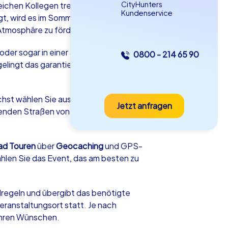
CityHunters
eichen Kollegen treffen sich zur
Kundenservice
gt, wird es im Sommer veranstaltet und
 Atmosphäre zu fördern.
g oder sogar in einer anderen Stadt
0800 - 214 65 90
elingt das garantiert – dank eines
as iPad Tour
ächst wählen Sie aus einer Vielzahl
Jetzt anfragen
d Oeynhausen
erenden Straßen von
Barcelona
oder das
.
ad Touren
über
Geocaching
und GPS-
hlen Sie das Event, das am besten zu
5-2,0 h
15-1,000
ielregeln und übergibt das benötigte
eranstaltungsort statt. Je nach
Ihren Wünschen.