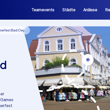
Teamevents
Städte
Anlässe
Re
fest Bad Oeynhausen
d
ser
e Games
merfest.