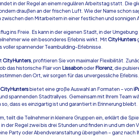
det in der Regel an einem regulären Arbeitstag statt. Die gl
sondern draußen an der frischen Luft. Wie der Name schon sa
on zwischen den Mitarbeitern in einer festlichen und sonnigen
Ausflug ins Freie. Es kann in der eigenen Stadt, in der Umgebun
 Teilnehmer wie ein besonderes Erlebnis wirkt. Mit
CityHunters
g
Krimi iPad Tour
Xm
oller spannender Teambuilding-Erlebnisse.
it
CityHunters
, profitieren Sie von maximaler Flexibilität. Zun
Bad Oeynhausen
Ba
ob das historische Flair von
Lissabon
oder
Florenz
, die pulsi
bestimmen den Ort, wir sorgen für das unvergessliche Erlebnis
:
CityHunters
bietet eine große Auswahl an Formaten – von
iP
 und spannenden Stadtrallyes. Gemeinsam mit Ihrem Team wä
,000
1,5-3,0 h
15-500
1,
o, dass es einzigartig ist und garantiert in Erinnerung bleibt.
, teilt die Teilnehmer in kleinere Gruppen ein, erklärt die Sp
in der Regel zwei bis drei Stunden und finden in und um den V
 eine Party oder Abendveranstaltung übergehen – ganz nach 