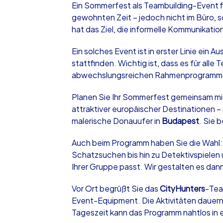
Ein Sommerfest als Teambuilding-Event fin
gewohnten Zeit – jedoch nicht im Büro, 
hat das Ziel, die informelle Kommunikati
Ein solches Event ist in erster Linie ein 
stattfinden. Wichtig ist, dass es für alle
iPad Tour
abwechslungsreichen Rahmenprogramms v
Planen Sie Ihr Sommerfest gemeinsam m
Bad Oeynhausen
attraktiver europäischer Destinationen – 
malerische Donauufer in
Budapest
. Sie 
Auch beim Programm haben Sie die Wahl
Schatzsuchen bis hin zu Detektivspielen
1,5-3,0 h
15-1
Ihrer Gruppe passt. Wir gestalten es dann s
Vor Ort begrüßt Sie das
CityHunters
-Team
Event-Equipment. Die Aktivitäten dauern 
Tageszeit kann das Programm nahtlos in