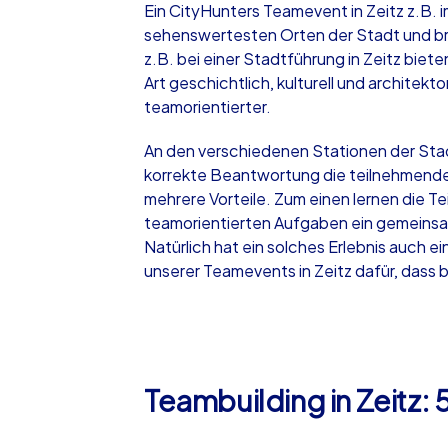
Ein CityHunters Teamevent in Zeitz z.B. 
sehenswertesten Orten der Stadt und brin
z.B. bei einer Stadtführung in Zeitz biet
Art geschichtlich, kulturell und architekt
teamorientierter.
iPad Tour
An den verschiedenen Stationen der Stadtr
korrekte Beantwortung die teilnehmenden
mehrere Vorteile. Zum einen lernen die T
Zeitz
teamorientierten Aufgaben ein gemeinsam
Natürlich hat ein solches Erlebnis auch
unserer Teamevents in Zeitz dafür, dass
1,5-3,0 h
15-1
Teambuilding in Zeitz: