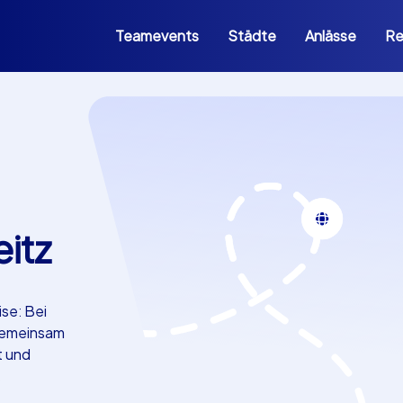
Teamevents
Städte
Anlässe
Re
eitz
se: Bei
 gemeinsam
t und
.