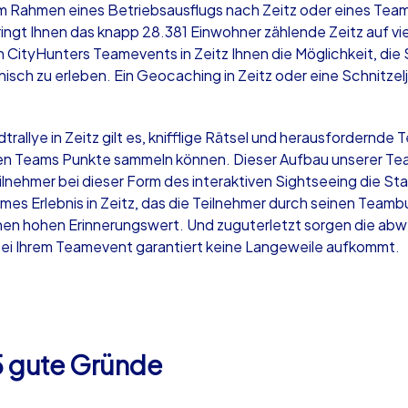
im Rahmen eines Betriebsausflugs nach Zeitz oder eines Teambu
gt Ihnen das knapp 28.381 Einwohner zählende Zeitz auf viel
en CityHunters Teamevents in Zeitz Ihnen die Möglichkeit, die
onisch zu erleben. Ein Geocaching in Zeitz oder eine Schnitzelj
Krimi iPad Tour
Xm
allye in Zeitz gilt es, knifflige Rätsel und herausfordernde
 Teams Punkte sammeln können. Dieser Aufbau unserer Teamb
eilnehmer bei dieser Form des interaktiven Sightseeing die S
Zeitz
Zei
es Erlebnis in Zeitz, das die Teilnehmer durch seinen Tea
 einen hohen Erinnerungswert. Und zuguterletzt sorgen die 
 bei Ihrem Teamevent garantiert keine Langeweile aufkommt.
,000
1,5-3,0 h
15-500
1,
 5 gute Gründe