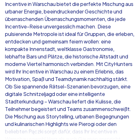
Incentive in Warschau bietet die perfekte Mischung aus
urbaner Energie, beeindruckender Geschichte und
ab
€49,99
ab
€49,99
überraschenden Überraschungsmomenten, die jede
Incentive-Reise unvergesslich machen. Diese
pulsierende Metropole ist ideal für Gruppen, die erleben,
entdecken und gemeinsam feiern wollen: eine
kompakte Innenstadt, weltklasse Gastronomie,
iPad Tour
Krimi iPad T
lebhafte Bars und Plätze, die historische Altstadt und
moderne Viertel harmonisch verbinden. Mit CityHunters
wird Ihr Incentive in Warschau zu einem Erlebnis, das
Motivation, Spaß und Teamdynamik nachhaltig stärkt.
Warschau
Warschau
Ob Sie spannende Rätsel-Szenarien bevorzugen, eine
digitale Schnitzeljagd oder eine intelligente
Stadterkundung – Warschau liefert die Kulisse, die
Teilnehmer begeistert und Teams zusammenschweißt.
Die Mischung aus Storytelling, urbanen Begegnungen
1,5-3,0 h
15-1,000
1,5-3,0 h
und kulinarischen Highlights wie Pierogi oder den
beliebten Pączki sorgt dafür, dass Ihr Incentive in
Warschau sowohl Herz als auch Gaumen anspricht.