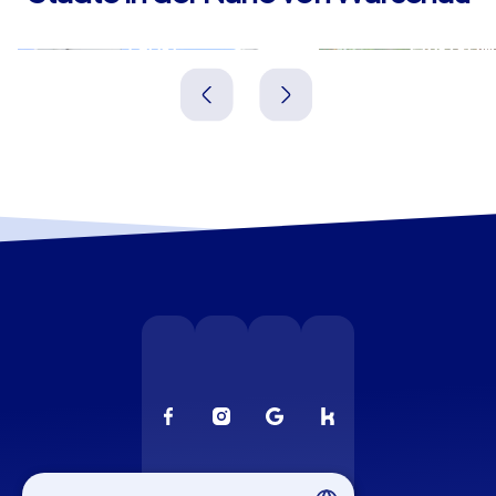
Ząbki
Pruszków
Polen
Polen