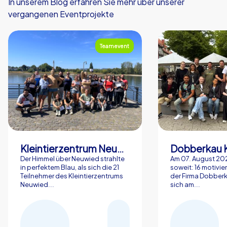
In unserem Blog erfahren Sie mehr über unserer
vergangenen Eventprojekte
Teamevent
Kleintierzentrum Neuwied Greve, Ritter GbR
Dobberkau 
Der Himmel über Neuwied strahlte
Am 07. August 202
in perfektem Blau, als sich die 21
soweit: 16 motivier
Teilnehmer des Kleintierzentrums
der Firma Dobberk
Neuwied...
sich am...