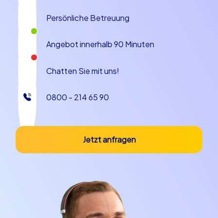
erleben. Die freundlichen Einheimischen und die
entspannte Atmosphäre tragen dazu bei, dass sich Ihr
Persönliche Betreuung
Team sofort wohlfühlt. Darüber hinaus ist Varaždin für
seine kulinarischen Spezialitäten bekannt. Probieren Sie
Angebot innerhalb 90 Minuten
unbedingt die lokalen Köstlichkeiten wie die
traditionellen Štrukli oder die köstlichen Varaždiner
Chatten Sie mit uns!
Klipići, die Ihr Teamevent in Varaždin kulinarisch
abrunden. Die Stadt bietet auch eine Vielzahl von
Möglichkeiten für Freizeitaktivitäten, die Ihr
0800 - 214 65 90
Teambuilding-Event ergänzen können. Ob ein
Spaziergang durch den bezaubernden Stadtpark oder
ein Besuch des wöchentlichen Marktes – Varaždin hat
Jetzt anfragen
für jeden etwas zu bieten.
Planen Sie Ihren nächsten Betriebsausflug
nach Varaždin
Ein Betriebsausflug nach Varaždin ist die perfekte
Gelegenheit, um den Teamgeist zu stärken und