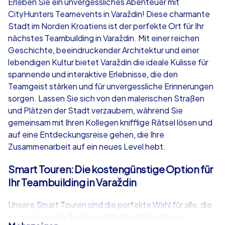
Erleben Sie ein unvergessliches Abenteuer mit
CityHunters Teamevents in Varaždin! Diese charmante
ab
€49,99
ab
€49,99
Stadt im Norden Kroatiens ist der perfekte Ort für Ihr
nächstes Teambuilding in Varaždin. Mit einer reichen
Geschichte, beeindruckender Architektur und einer
lebendigen Kultur bietet Varaždin die ideale Kulisse für
spannende und interaktive Erlebnisse, die den
iPad Tour
Krimi iPad T
Teamgeist stärken und für unvergessliche Erinnerungen
sorgen. Lassen Sie sich von den malerischen Straßen
und Plätzen der Stadt verzaubern, während Sie
gemeinsam mit Ihren Kollegen knifflige Rätsel lösen und
Varaždin
Varaždin
auf eine Entdeckungsreise gehen, die Ihre
Zusammenarbeit auf ein neues Level hebt.
Smart Touren: Die kostengünstige Option für
Ihr Teambuilding in Varaždin
1,5-3,0 h
15-1,000
1,5-3,0 h
Unsere Smart Touren sind die perfekte Wahl für alle, die
ein spannendes Teamevent in Varaždin erleben