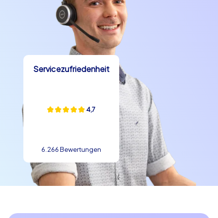
gleichzeitig eine der schönsten Städte Kroatiens zu
entdecken. Mit CityHunters Teamevents haben Sie die
Möglichkeit, ein maßgeschneidertes Erlebnis zu
schaffen, das auf die Bedürfnisse und Interessen Ihres
Teams zugeschnitten ist. Egal, ob Sie sich für eine
unserer Smart Touren, Geocaching Touren oder iPad
Servicezufriedenheit
Touren entscheiden – Sie können sicher sein, dass Ihr
Teamevent in Varaždin ein voller Erfolg wird. Nutzen Sie
die Gelegenheit, Ihre Kollegen besser kennenzulernen,
während Sie gemeinsam Herausforderungen meistern
4,7
und die Schönheit von Varaždin genießen. Buchen Sie
noch heute Ihr Teambuilding in Varaždin und schaffen Sie
Erinnerungen, die lange nach dem Event bestehen
6.266 Bewertungen
bleiben.