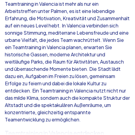
Teamtraining in Valencia ist mehr als nur ein
Arbeitstreffen unter Palmen, es ist eine lebendige
ab
€49,99
ab
€49,99
Erfahrung, die Motivation, Kreativität und Zusammenhalt
auf ein neues Level hebt. In Valencia verbinden sich
sonnige Stimmung, mediterrane Lebensfreude und eine
urbane Vielfalt, die jedes Team wachrüttelt. Wenn Sie
ein Teamtraining in Valencia planen, erwarten Sie
iPad Tour
Krimi iPad T
historische Gassen, moderne Architektur und
weitläufige Parks, die Raum für Aktivitäten, Austausch
und überraschende Momente bieten. Die Stadt lädt
dazu ein, Aufgaben im Freien zu lösen, gemeinsam
Valencia
Valencia
Erfolge zu feiern und dabei die lokale Kultur zu
entdecken. Ein Teamtraining in Valencia nutzt nicht nur
das milde Klima, sondern auch die kompakte Struktur der
Altstadt und die spektakulären Außenräume, um
konzentrierte, gleichzeitig entspannte
1,5-3,0 h
15-1,000
1,5-3,0 h
Teamentwicklung zu ermöglichen.
Teamtraining in Valencia entdecken