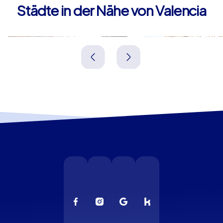
Städte in der Nähe von Valencia
Zusammenarbeit schätzen.
Mislata
Paterna
Spanien
Spanien