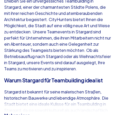
Erleben Sie ein unvergessliches Teambuilding in
Stargard, einer der charmantesten Städte Polens, die
ab
€49,99
ab
€49,99
mit ihrer reichen Geschichte und atemberaubenden
Architektur begeistert. CityHunters bietet Ihnen die
Möglichkeit, die Stadt auf eine völlig neue Art und Weise
zu entdecken. Unsere Teamevents in Stargard sind
perfekt für Unternehmen, die ihren Mitarbeitern nicht nur
iPad Tour
Krimi iPad T
ein Abenteuer, sondern auch eine Gelegenheit zur
Stärkung des Teamgeists bieten möchten. Ob als
Betriebsausflug nach Stargard oder als Weihnachtsfeier
in Stargard, unsere Events sind darauf ausgelegt, Ihre
Stargard
Stargard
Teams zu motivieren und zu inspirieren.
Warum Stargard für Teambuilding ideal ist
Stargard ist bekannt für seine malerischen Straßen,
1,5-3,0 h
15-1,000
1,5-3,0 h
historischen Bauwerke und lebendige Atmosphäre. Die
Stadt bietet eine ideale Kulisse für ein Teambuilding in
Stargard, da sie sowohl kulturell als auch landschaftlich