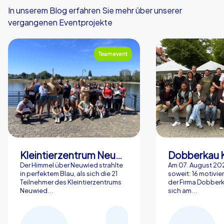
In unserem Blog erfahren Sie mehr über unserer
vergangenen Eventprojekte
Teamevent
Kleintierzentrum Neuwied Greve, Ritter GbR
Dobberkau 
Der Himmel über Neuwied strahlte
Am 07. August 202
in perfektem Blau, als sich die 21
soweit: 16 motivier
Teilnehmer des Kleintierzentrums
der Firma Dobberk
Neuwied...
sich am...