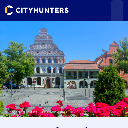
Teamevents
Städte
© Magorzata Jakubowska,
CC BY-SA 4.0
Anlässe