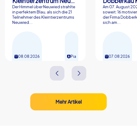
Kleintierzentrum Neuwied Greve, Ritter GbR
Dobberkau 
Der Himmel über Neuwied strahlte
Am 07. August 202
in perfektem Blau, als sich die 21
soweit: 16 motivier
Teilnehmer des Kleintierzentrums
der Firma Dobberk
Neuwied...
sich am...
08.08.2026
Pia
07.08.2026
Mehr Artikel