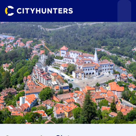
Teamevents
Städte
Anlässe