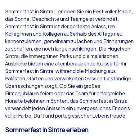
4,7
Sommerfest in Sintra – erleben Sie ein Fest voller Magie,
das Sonne, Geschichte und Teamgeist verbindet.
ab
€49,99
ab
€49,99
Sommerfest in Sintra ist der perfekte Anlass, um
Kolleginnen und Kollegen außerhalb des Alltags neu
kennenzulernen, gemeinsam zu lachen und Erinnerungen
zu schaffen, die noch lange nachklingen. Die Hügel von
Sintra, die immergrünen Parks und die malerischen
iPad Tour
Krimi iPad T
Ausblicke bieten eine atemberaubende Kulisse für Ihr
Sommerfest in Sintra, während die Mischung aus
Palästen, Gärten und verwinkelten Gassen für ständige
Überraschungen sorgt. Ob Sie ein großes
Sintra
Sintra
Firmenjubiläum feiern oder das Team für erfolgreiche
Monate belohnen möchten, das Sommerfest in Sintra
verwandelt jeden Anlass in ein unvergessliches Erlebnis
voller Farbe, Duft und portugiesischer Lebensfreude.
1,5-3,0 h
15-1,000
1,5-3,0 h
Sommerfest in Sintra erleben