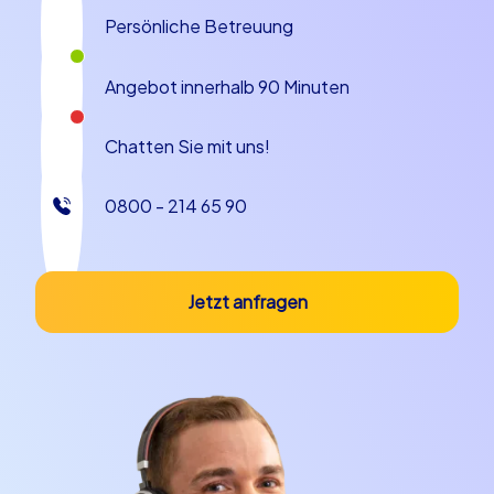
Inszenierung, sondern ganz natürlich eingebettet in die
Persönliche Betreuung
Entdeckungsfreude der Teilnehmer. So wird jedes
Sommerfest in Sintra zu einem Erlebnis voller
Überraschungen und Teammomenten.
Angebot innerhalb 90 Minuten
Unsere Eventkonzepte
Chatten Sie mit uns!
CityHunters bietet drei Hauptkonzepte, die sich
0800 - 214 65 90
hervorragend für ein Sommerfest in Sintra eignen und
unterschiedliche Bedürfnisse bedienen: Smart Touren,
Geocaching und iPad Touren. Smart Touren kombinieren
moderne Technik mit klassischen Rätseln und eignen
Jetzt anfragen
sich besonders für gemischte Teams, die Spaß an
Orientierung und Teamarbeit haben. Geocaching bringt
den Schatzsucher in jedem Teilnehmer zum Vorschein:
Mit GPS-gestützten Aufgaben durchstreifen Teams die
Natur und Kultur Sintras, finden versteckte Punkte und
feiern Erfolge gemeinsam. iPad Touren setzen auf
interaktive Elemente, Multimedia-Inhalte und