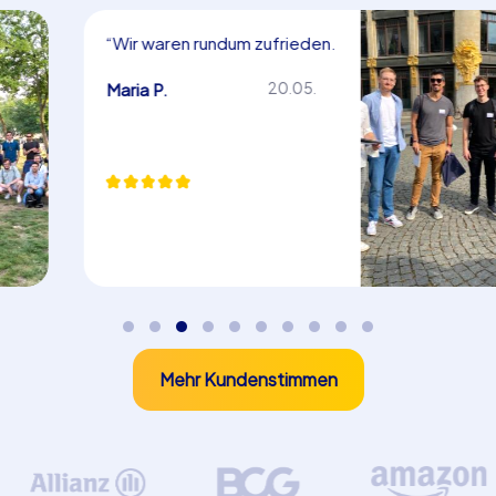
“Wir waren rundum zufrieden.
Herzlichen Dank!”
Maria P.
20.05.
Mehr Kundenstimmen