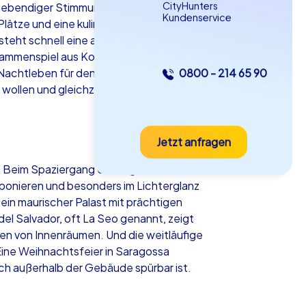
CityHunters
e, lebendiger Stimmung und gemeinsamer
Kundenservice
tze und eine kulinarische Vielfalt, die
steht schnell eine ausgelassene
usammenspiel aus Kompaktheit und
s Nachtleben für den entspannten
0800 - 214 65 90
as iPad Tour
 wollen und gleichzeitig Spaß und Kultur
Jetzt anfragen
ragossa
. Beim Spaziergang entlang des Ebro
 imponieren und besonders im Lichterglanz
 ein maurischer Palast mit prächtigen
el Salvador, oft La Seo genannt, zeigt
5-2,0 h
15-1,000
ten von Innenräumen. Und die weitläufige
 Eine Weihnachtsfeier in Saragossa
ch außerhalb der Gebäude spürbar ist.