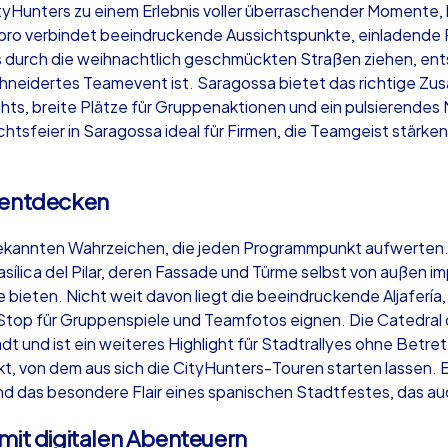
ityHunters zu einem Erlebnis voller überraschender Moment
bro verbindet beeindruckende Aussichtspunkte, einladende Plä
 durch die weihnachtlich geschmückten Straßen ziehen, ent
chneidertes Teamevent ist. Saragossa bietet das richtige Z
ghts, breite Plätze für Gruppenaktionen und ein pulsierende
Krimi iPad Tour
Xm
tsfeier in Saragossa ideal für Firmen, die Teamgeist stärken
a entdecken
Saragossa
Sa
 bekannten Wahrzeichen, die jeden Programmpunkt aufwerten
e Basílica del Pilar, deren Fassade und Türme selbst von außen
bieten. Nicht weit davon liegt die beeindruckende Aljafería,
Stop für Gruppenspiele und Teamfotos eignen. Die Catedral d
,000
1,5-3,0 h
15-500
1,
dt und ist ein weiteres Highlight für Stadtrallyes ohne Betre
punkt, von dem aus sich die CityHunters-Touren starten lassen.
nd das besondere Flair eines spanischen Stadtfestes, das au
mit digitalen Abenteuern