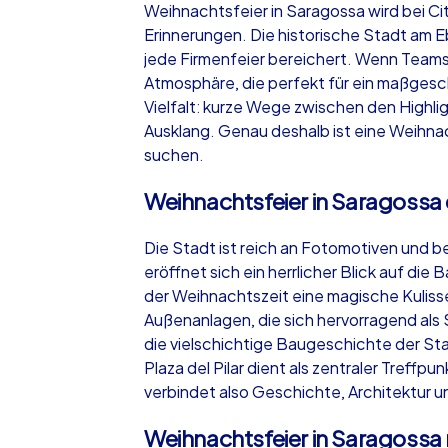
Weihnachtsfeier in Saragossa wird bei C
Erinnerungen. Die historische Stadt am E
jede Firmenfeier bereichert. Wenn Teams
Atmosphäre, die perfekt für ein maßges
Vielfalt: kurze Wege zwischen den Highli
iPad Tour
Ausklang. Genau deshalb ist eine Weihnach
suchen.
Weihnachtsfeier in Saragoss
Saragossa
Die Stadt ist reich an Fotomotiven und
eröffnet sich ein herrlicher Blick auf di
der Weihnachtszeit eine magische Kulisse 
Außenanlagen, die sich hervorragend als 
1,5-3,0 h
15-1
die vielschichtige Baugeschichte der Sta
Plaza del Pilar dient als zentraler Treff
verbindet also Geschichte, Architektur u
Weihnachtsfeier in Saragossa 