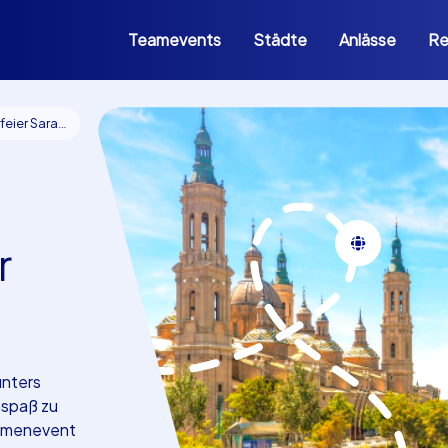
Teamevents
Städte
Anlässe
Re
r Saragossa
r
unters
mspaß zu
irmenevent