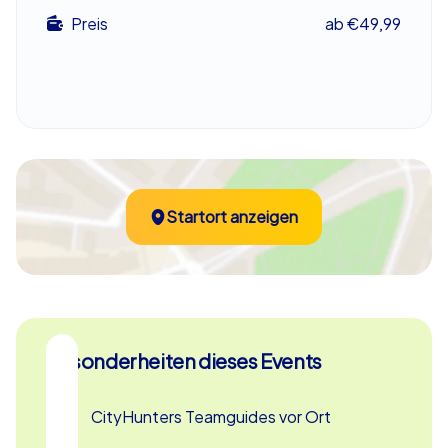
Möglichkeit, die Stadt auf interaktive Weise zu erkunden
Preis
ab €49,99
und gleichzeitig die Teamdynamik zu stärken. Ob als
Betriebsausflug, Abteilungsfeier oder Sommerfest –
diese High-Tech Schnitzeljagd bietet für jeden Anlass
das passende Erlebnis. Nutzen Sie die Gelegenheit,
Potsdam von einer neuen Seite kennenzulernen und
erleben Sie ein unvergessliches Teamevent in Potsdam!
Startort anzeigen
Besonderheiten dieses Events
CityHunters Teamguides vor Ort