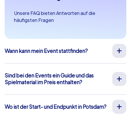
Unsere FAQ bieten Antworten auf die
häufigsten Fragen
Wann kann mein Event stattfinden?
Wir organisieren unsere Teamevents für Sie an Ihrem
Wunschtermin an 365 Tagen im Jahr. Wenn Sie erfahren
möchten ob Ihr Wunschtermin noch verfügbar ist,
Sind bei den Events ein Guide und das
fragen Sie
hier
gleich Ihr unverbindliches Angebot an.
Spielmaterial im Preis enthalten?
Die Startzeit Ihres Events können Sie frei zwischen 9-
Bei unseren Full-Service Teamevents ist sowohl die Vor-
20 Uhr wählen.
Ort-Betreuung durch unsere Guides als auch die
Bereitstellung aller Materialien im Preis enthalten,
Wo ist der Start- und Endpunkt in Potsdam?
sodass Sie sich vorab um nichts weiter kümmern
Der Start- und Endpunkt in Potsdam ist: Platz der
müssen. Die einzige Ausnahme hiervon sind unsere
Einheit. Klicken Sie
hier
für eine Kartenansicht. Das blau
Smartphone-Touren. Hierbei nutzen Sie Ihre eigenen
hinterlegte Gebiet markiert unser Eventgebiet, in dem