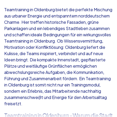
4,7
Teamtraining in Oldenburg bietet die perfekte Mischung
aus urbaner Energie und entspanntem norddeutschem
ab
€49,99
ab
€49,99
Charme. Hier treffen historische Fassaden, grüne
Parkanlagen und ein lebendiges Stadtleben zusammen
und schaffen ideale Bedingungen für ein wirkungsvolles
Teamtraining in Oldenburg. Ob Wissensvermittlung,
Motivation oder Konfliktlösung: Oldenburg liefert die
iPad Tour
Krimi iPad T
Kulisse, die Teams inspiriert, verbindet und auf neue
Ideen bringt. Die kompakte Innenstadt, gepflasterte
Plätze und weitläufige Grünflächen ermöglichen
abwechslungsreiche Aufgaben, die Kommunikation,
Oldenburg
Oldenburg
Führung und Zusammenarbeit fördern. Ein Teamtraining
in Oldenburg ist somit nicht nur ein Trainingsmodul,
sondern ein Erlebnis, das Mitarbeitende nachhaltig
zusammenschweißt und Energie für den Arbeitsalltag
freisetzt.
1,5-3,0 h
15-1,000
1,5-3,0 h
Teamtraining in Oldenburg – Warum die Stadt