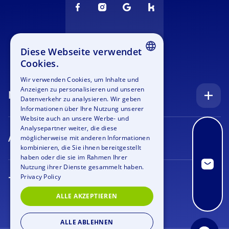
Diese Webseite verwendet
Cookies.
ENGLISH
Wir verwenden Cookies, um Inhalte und
Anzeigen zu personalisieren und unseren
GERMAN
Navigation
Datenverkehr zu analysieren. Wir geben
SPANISH
Informationen über Ihre Nutzung unserer
Startseite
Website auch an unsere Werbe- und
FRENCH
Analysepartner weiter, die diese
Anfrage
Anlässe
möglicherweise mit anderen Informationen
ITALIAN
kombinieren, die Sie ihnen bereitgestellt
Blog
Firmenfeier
haben oder die sie im Rahmen Ihrer
DUTCH
Nutzung ihrer Dienste gesammelt haben.
Stellenangebote
Teamtraining
Privacy Policy
Teamevents
Bildergalerie
Rahmenprogramm
ALLE AKZEPTIEREN
Geocaching
Über uns
Outdoor Event
Krimi Geocaching
ALLE ABLEHNEN