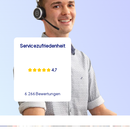
Einbindung dieser digitalen und realen Elemente, sodass
Trainingsmethodik und Stadterlebnis harmonisch
zusammenkommen.
Teambuilding in Oldenburg aktiv und
nachhaltig
Servicezufriedenheit
Teambuilding in Oldenburg lebt von der Vielfalt der
Aufgabenformate und der Stadtstruktur. Outdoor-
Module auf dem Schlossplatz oder im Schlossgarten
4,7
stärken Motivation und körperliche Aktivität, während
stadträumliche Rätselgruppen in der Innenstadt
Teamkoordination und Entscheidungsfindung trainieren.
Teambuilding in Oldenburg profitiert außerdem von der
6.266 Bewertungen
Möglichkeit, Erfolge sichtbar zu machen: Fotostationen,
Punktestände und kleine Abschlusszeremonien auf dem
Pferdemarkt verstärken den Teamstolz. Neben den
funktionalen Aspekten sind es gerade die kleinen
Geschichten, die ein Teamevent in Oldenburg